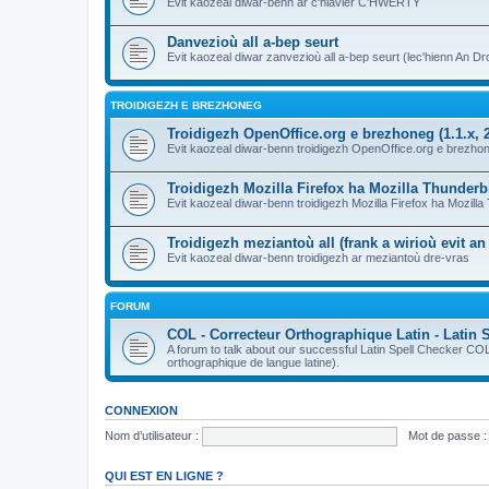
Evit kaozeal diwar-benn ar c'hlavier C'HWERTY
Danvezioù all a-bep seurt
Evit kaozeal diwar zanvezioù all a-bep seurt (lec'hienn An Dro
TROIDIGEZH E BREZHONEG
Troidigezh OpenOffice.org e brezhoneg (1.1.x, 2
Evit kaozeal diwar-benn troidigezh OpenOffice.org e brezhone
Troidigezh Mozilla Firefox ha Mozilla Thunder
Evit kaozeal diwar-benn troidigezh Mozilla Firefox ha Mozill
Troidigezh meziantoù all (frank a wirioù evit a
Evit kaozeal diwar-benn troidigezh ar meziantoù dre-vras
FORUM
COL - Correcteur Orthographique Latin - Latin 
A forum to talk about our successful Latin Spell Checker C
orthographique de langue latine).
CONNEXION
Nom d’utilisateur :
Mot de passe :
QUI EST EN LIGNE ?