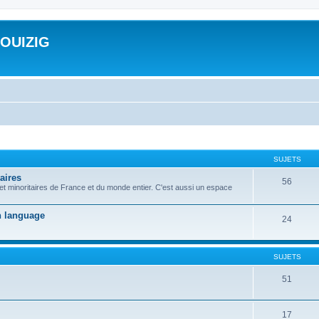
ROUIZIG
SUJETS
aires
56
 et minoritaires de France et du monde entier. C'est aussi un espace
on language
24
SUJETS
51
17