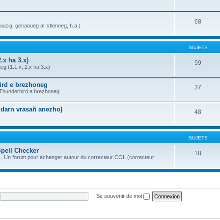
68
uizig, geriaoueg ar stlenneg, h.a.)
SUJETS
.x ha 3.x)
59
g (1.1.x, 2.x ha 3.x)
bird e brezhoneg
37
a Thunderbird e brezhoneg
n darn vrasañ anezho)
48
SUJETS
Spell Checker
18
OL. Un forum pour échanger autour du correcteur COL (correcteur
|
Se souvenir de moi