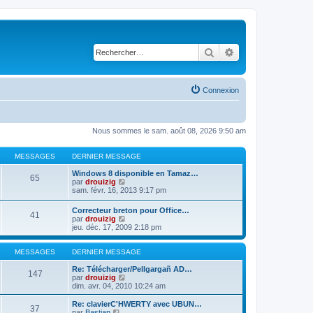
Rechercher
Recherche avancé
Connexion
Nous sommes le sam. août 08, 2026 9:50 am
MESSAGES
DERNIER MESSAGE
Windows 8 disponible en Tamaz…
65
C
par
drouizig
o
sam. févr. 16, 2013 9:17 pm
n
s
Correcteur breton pour Office…
41
u
C
par
drouizig
l
o
jeu. déc. 17, 2009 2:18 pm
t
n
e
s
r
u
MESSAGES
DERNIER MESSAGE
l
l
e
t
Re: Télécharger/Pellgargañ AD…
147
d
e
C
par
drouizig
e
r
o
dim. avr. 04, 2010 10:24 am
r
l
n
n
e
s
Re: clavierC'HWERTY avec UBUN…
i
37
d
u
C
par
Bastian