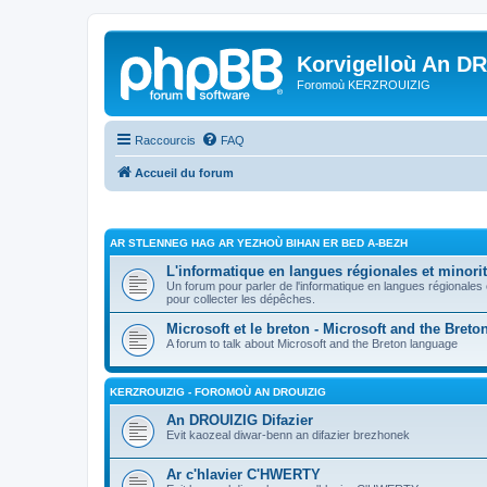
Korvigelloù An D
Foromoù KERZROUIZIG
Raccourcis
FAQ
Accueil du forum
AR STLENNEG HAG AR YEZHOÙ BIHAN ER BED A-BEZH
L'informatique en langues régionales et minorit
Un forum pour parler de l'informatique en langues régionales
pour collecter les dépêches.
Microsoft et le breton - Microsoft and the Bret
A forum to talk about Microsoft and the Breton language
KERZROUIZIG - FOROMOÙ AN DROUIZIG
An DROUIZIG Difazier
Evit kaozeal diwar-benn an difazier brezhonek
Ar c'hlavier C'HWERTY