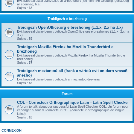
Evit kaozeal diwar zanvezioù all a-bep seurt (lec'hienn An Drouizig, geriaoueg
ar stlenneg, h.a.)
Sujets :
68
Troidigezh e brezhoneg
Troidigezh OpenOffice.org e brezhoneg (1.1.x, 2.x ha 3.x)
Evit kaozeal diwar-benn troidigezh OpenOffice.org e brezhoneg (1.1.x, 2.x ha
3.x)
Sujets :
59
Troidigezh Mozilla Firefox ha Mozilla Thunderbird e
brezhoneg
Evit kaozeal diwar-benn troidigezh Mozilla Firefox ha Mozilla Thunderbird e
brezhoneg
Sujets :
37
Troidigezh meziantoù all (frank a wirioù evit an darn vrasañ
anezho)
Evit kaozeal diwar-benn troidigezh ar meziantoù dre-vras
Sujets :
48
Forum
COL - Correcteur Orthographique Latin - Latin Spell Checker
A forum to talk about our successful Latin Spell Checker COL. Un forum pour
échanger autour du correcteur COL (correcteur orthographique de langue
latine).
Sujets :
18
CONNEXION