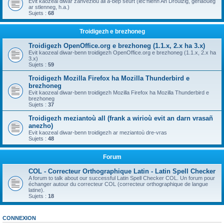
Evit kaozeal diwar zanvezioù all a-bep seurt (lec'hienn An Drouizig, geriaoueg
ar stlenneg, h.a.)
Sujets :
68
Troidigezh e brezhoneg
Troidigezh OpenOffice.org e brezhoneg (1.1.x, 2.x ha 3.x)
Evit kaozeal diwar-benn troidigezh OpenOffice.org e brezhoneg (1.1.x, 2.x ha
3.x)
Sujets :
59
Troidigezh Mozilla Firefox ha Mozilla Thunderbird e
brezhoneg
Evit kaozeal diwar-benn troidigezh Mozilla Firefox ha Mozilla Thunderbird e
brezhoneg
Sujets :
37
Troidigezh meziantoù all (frank a wirioù evit an darn vrasañ
anezho)
Evit kaozeal diwar-benn troidigezh ar meziantoù dre-vras
Sujets :
48
Forum
COL - Correcteur Orthographique Latin - Latin Spell Checker
A forum to talk about our successful Latin Spell Checker COL. Un forum pour
échanger autour du correcteur COL (correcteur orthographique de langue
latine).
Sujets :
18
CONNEXION