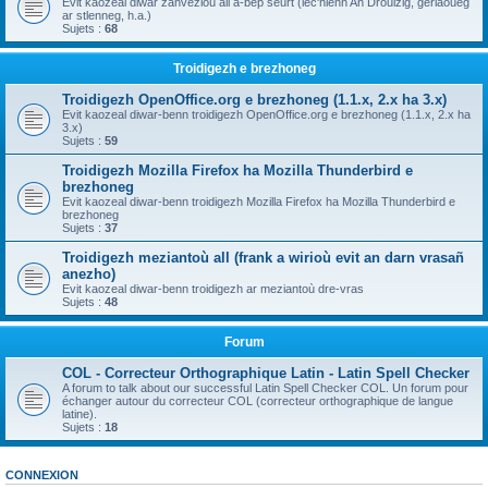
Evit kaozeal diwar zanvezioù all a-bep seurt (lec'hienn An Drouizig, geriaoueg
ar stlenneg, h.a.)
Sujets :
68
Troidigezh e brezhoneg
Troidigezh OpenOffice.org e brezhoneg (1.1.x, 2.x ha 3.x)
Evit kaozeal diwar-benn troidigezh OpenOffice.org e brezhoneg (1.1.x, 2.x ha
3.x)
Sujets :
59
Troidigezh Mozilla Firefox ha Mozilla Thunderbird e
brezhoneg
Evit kaozeal diwar-benn troidigezh Mozilla Firefox ha Mozilla Thunderbird e
brezhoneg
Sujets :
37
Troidigezh meziantoù all (frank a wirioù evit an darn vrasañ
anezho)
Evit kaozeal diwar-benn troidigezh ar meziantoù dre-vras
Sujets :
48
Forum
COL - Correcteur Orthographique Latin - Latin Spell Checker
A forum to talk about our successful Latin Spell Checker COL. Un forum pour
échanger autour du correcteur COL (correcteur orthographique de langue
latine).
Sujets :
18
CONNEXION