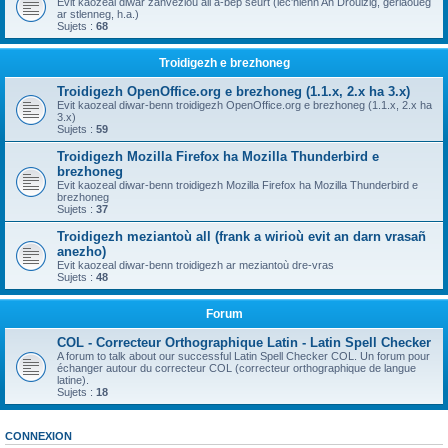
Evit kaozeal diwar zanvezioù all a-bep seurt (lec'hienn An Drouizig, geriaoueg
ar stlenneg, h.a.)
Sujets :
68
Troidigezh e brezhoneg
Troidigezh OpenOffice.org e brezhoneg (1.1.x, 2.x ha 3.x)
Evit kaozeal diwar-benn troidigezh OpenOffice.org e brezhoneg (1.1.x, 2.x ha
3.x)
Sujets :
59
Troidigezh Mozilla Firefox ha Mozilla Thunderbird e
brezhoneg
Evit kaozeal diwar-benn troidigezh Mozilla Firefox ha Mozilla Thunderbird e
brezhoneg
Sujets :
37
Troidigezh meziantoù all (frank a wirioù evit an darn vrasañ
anezho)
Evit kaozeal diwar-benn troidigezh ar meziantoù dre-vras
Sujets :
48
Forum
COL - Correcteur Orthographique Latin - Latin Spell Checker
A forum to talk about our successful Latin Spell Checker COL. Un forum pour
échanger autour du correcteur COL (correcteur orthographique de langue
latine).
Sujets :
18
CONNEXION