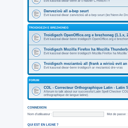
Evit kaozeal diwar-benn ar c'hlavier C'HWERTY
Danvezioù all a-bep seurt
Evit kaozeal diwar zanvezioù all a-bep seurt (lec'hienn An Dro
TROIDIGEZH E BREZHONEG
Troidigezh OpenOffice.org e brezhoneg (1.1.x, 2
Evit kaozeal diwar-benn troidigezh OpenOffice.org e brezhone
Troidigezh Mozilla Firefox ha Mozilla Thunder
Evit kaozeal diwar-benn troidigezh Mozilla Firefox ha Mozill
Troidigezh meziantoù all (frank a wirioù evit a
Evit kaozeal diwar-benn troidigezh ar meziantoù dre-vras
FORUM
COL - Correcteur Orthographique Latin - Latin 
A forum to talk about our successful Latin Spell Checker C
orthographique de langue latine).
CONNEXION
Nom d’utilisateur :
Mot de passe :
QUI EST EN LIGNE ?