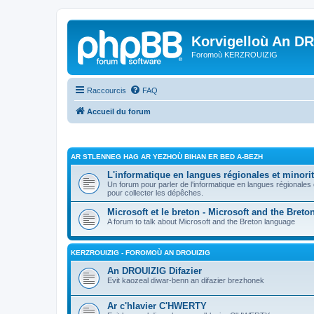
Korvigelloù An D
Foromoù KERZROUIZIG
Raccourcis
FAQ
Accueil du forum
AR STLENNEG HAG AR YEZHOÙ BIHAN ER BED A-BEZH
L'informatique en langues régionales et minorit
Un forum pour parler de l'informatique en langues régionales
pour collecter les dépêches.
Microsoft et le breton - Microsoft and the Bret
A forum to talk about Microsoft and the Breton language
KERZROUIZIG - FOROMOÙ AN DROUIZIG
An DROUIZIG Difazier
Evit kaozeal diwar-benn an difazier brezhonek
Ar c'hlavier C'HWERTY