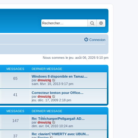
Rechercher
Recherche avancé
Connexion
Nous sommes le jeu. août 06, 2026 9:10 pm
MESSAGES
DERNIER MESSAGE
Windows 8 disponible en Tamaz…
65
C
par
drouizig
o
sam. févr. 16, 2013 9:17 pm
n
s
Correcteur breton pour Office…
41
u
C
par
drouizig
l
o
jeu. déc. 17, 2009 2:18 pm
t
n
e
s
r
u
MESSAGES
DERNIER MESSAGE
l
l
e
t
Re: Télécharger/Pellgargañ AD…
147
d
e
C
par
drouizig
e
r
o
dim. avr. 04, 2010 10:24 am
r
l
n
n
e
s
Re: clavierC'HWERTY avec UBUN…
i
37
d
u
C
par
Bastian