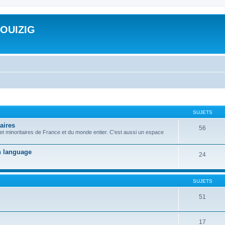
ROUIZIG
SUJETS
aires
56
 et minoritaires de France et du monde entier. C'est aussi un espace
on language
24
SUJETS
51
17