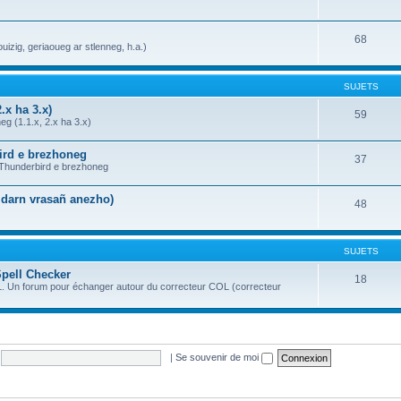
68
uizig, geriaoueg ar stlenneg, h.a.)
SUJETS
.x ha 3.x)
59
g (1.1.x, 2.x ha 3.x)
bird e brezhoneg
37
a Thunderbird e brezhoneg
n darn vrasañ anezho)
48
SUJETS
Spell Checker
18
OL. Un forum pour échanger autour du correcteur COL (correcteur
|
Se souvenir de moi