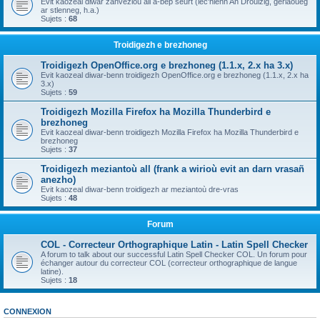
Evit kaozeal diwar zanvezioù all a-bep seurt (lec'hienn An Drouizig, geriaoueg
ar stlenneg, h.a.)
Sujets :
68
Troidigezh e brezhoneg
Troidigezh OpenOffice.org e brezhoneg (1.1.x, 2.x ha 3.x)
Evit kaozeal diwar-benn troidigezh OpenOffice.org e brezhoneg (1.1.x, 2.x ha
3.x)
Sujets :
59
Troidigezh Mozilla Firefox ha Mozilla Thunderbird e
brezhoneg
Evit kaozeal diwar-benn troidigezh Mozilla Firefox ha Mozilla Thunderbird e
brezhoneg
Sujets :
37
Troidigezh meziantoù all (frank a wirioù evit an darn vrasañ
anezho)
Evit kaozeal diwar-benn troidigezh ar meziantoù dre-vras
Sujets :
48
Forum
COL - Correcteur Orthographique Latin - Latin Spell Checker
A forum to talk about our successful Latin Spell Checker COL. Un forum pour
échanger autour du correcteur COL (correcteur orthographique de langue
latine).
Sujets :
18
CONNEXION