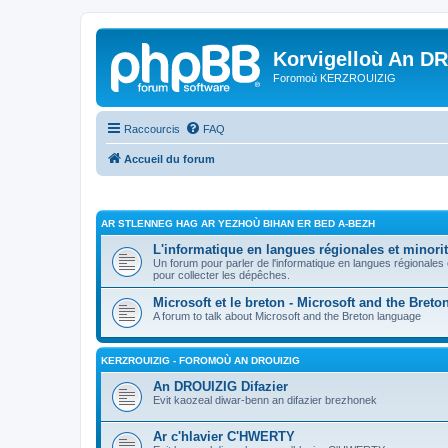
Korvigelloù An D
Foromoù KERZROUIZIG
Raccourcis
FAQ
Accueil du forum
AR STLENNEG HAG AR YEZHOÙ BIHAN ER BED A-BEZH
L'informatique en langues régionales et minorit
Un forum pour parler de l'informatique en langues régionales
pour collecter les dépêches.
Microsoft et le breton - Microsoft and the Bret
A forum to talk about Microsoft and the Breton language
KERZROUIZIG - FOROMOÙ AN DROUIZIG
An DROUIZIG Difazier
Evit kaozeal diwar-benn an difazier brezhonek
Ar c'hlavier C'HWERTY