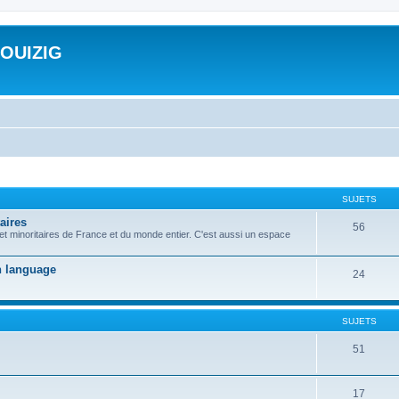
ROUIZIG
SUJETS
aires
56
 et minoritaires de France et du monde entier. C'est aussi un espace
on language
24
SUJETS
51
17