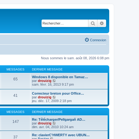
Rechercher
Recherche avancé
Connexion
Nous sommes le sam. août 08, 2026 6:08 pm
MESSAGES
DERNIER MESSAGE
Windows 8 disponible en Tamaz…
65
C
par
drouizig
o
sam. févr. 16, 2013 9:17 pm
n
s
Correcteur breton pour Office…
41
u
C
par
drouizig
l
o
jeu. déc. 17, 2009 2:18 pm
t
n
e
s
r
u
MESSAGES
DERNIER MESSAGE
l
l
e
t
Re: Télécharger/Pellgargañ AD…
147
d
e
C
par
drouizig
e
r
o
dim. avr. 04, 2010 10:24 am
r
l
n
n
e
s
Re: clavierC'HWERTY avec UBUN…
i
37
d
u
C
par
Bastian