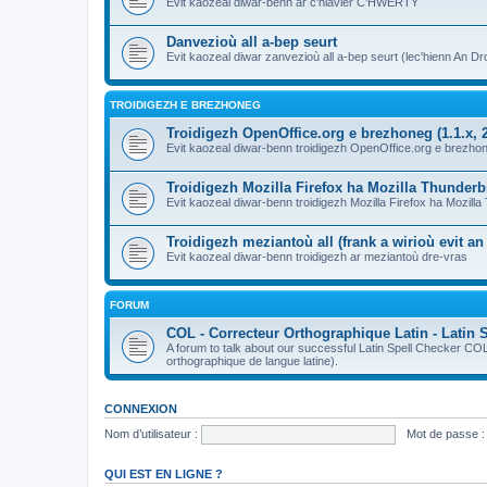
Evit kaozeal diwar-benn ar c'hlavier C'HWERTY
Danvezioù all a-bep seurt
Evit kaozeal diwar zanvezioù all a-bep seurt (lec'hienn An Dro
TROIDIGEZH E BREZHONEG
Troidigezh OpenOffice.org e brezhoneg (1.1.x, 2
Evit kaozeal diwar-benn troidigezh OpenOffice.org e brezhone
Troidigezh Mozilla Firefox ha Mozilla Thunder
Evit kaozeal diwar-benn troidigezh Mozilla Firefox ha Mozill
Troidigezh meziantoù all (frank a wirioù evit a
Evit kaozeal diwar-benn troidigezh ar meziantoù dre-vras
FORUM
COL - Correcteur Orthographique Latin - Latin 
A forum to talk about our successful Latin Spell Checker C
orthographique de langue latine).
CONNEXION
Nom d’utilisateur :
Mot de passe :
QUI EST EN LIGNE ?