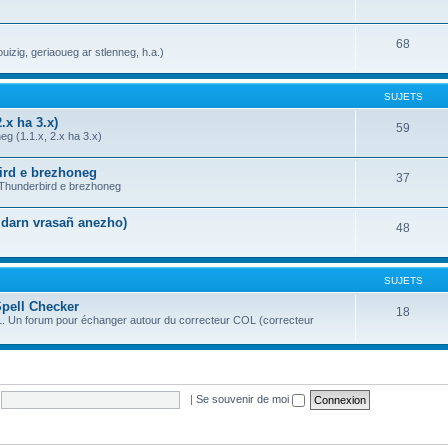
68
uizig, geriaoueg ar stlenneg, h.a.)
SUJETS
.x ha 3.x)
59
g (1.1.x, 2.x ha 3.x)
bird e brezhoneg
37
a Thunderbird e brezhoneg
n darn vrasañ anezho)
48
SUJETS
Spell Checker
18
OL. Un forum pour échanger autour du correcteur COL (correcteur
|
Se souvenir de moi