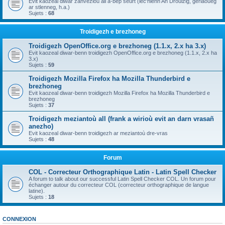
Evit kaozeal diwar zanvezioù all a-bep seurt (lec'hienn An Drouizig, geriaoueg
ar stlenneg, h.a.)
Sujets :
68
Troidigezh e brezhoneg
Troidigezh OpenOffice.org e brezhoneg (1.1.x, 2.x ha 3.x)
Evit kaozeal diwar-benn troidigezh OpenOffice.org e brezhoneg (1.1.x, 2.x ha
3.x)
Sujets :
59
Troidigezh Mozilla Firefox ha Mozilla Thunderbird e
brezhoneg
Evit kaozeal diwar-benn troidigezh Mozilla Firefox ha Mozilla Thunderbird e
brezhoneg
Sujets :
37
Troidigezh meziantoù all (frank a wirioù evit an darn vrasañ
anezho)
Evit kaozeal diwar-benn troidigezh ar meziantoù dre-vras
Sujets :
48
Forum
COL - Correcteur Orthographique Latin - Latin Spell Checker
A forum to talk about our successful Latin Spell Checker COL. Un forum pour
échanger autour du correcteur COL (correcteur orthographique de langue
latine).
Sujets :
18
CONNEXION