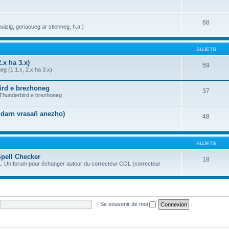
68
uizig, geriaoueg ar stlenneg, h.a.)
SUJETS
.x ha 3.x)
59
g (1.1.x, 2.x ha 3.x)
bird e brezhoneg
37
a Thunderbird e brezhoneg
n darn vrasañ anezho)
48
SUJETS
Spell Checker
18
OL. Un forum pour échanger autour du correcteur COL (correcteur
|
Se souvenir de moi