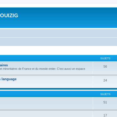
ROUIZIG
SUJETS
aires
56
 et minoritaires de France et du monde entier. C'est aussi un espace
on language
24
SUJETS
51
17