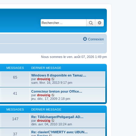
Rechercher
Recherche avancé
Connexion
Nous sommes le ven. août 07, 2026 1:49 pm
MESSAGES
DERNIER MESSAGE
Windows 8 disponible en Tamaz…
65
C
par
drouizig
o
sam. févr. 16, 2013 9:17 pm
n
s
Correcteur breton pour Office…
41
u
C
par
drouizig
l
o
jeu. déc. 17, 2009 2:18 pm
t
n
e
s
r
u
MESSAGES
DERNIER MESSAGE
l
l
e
t
Re: Télécharger/Pellgargañ AD…
147
d
e
C
par
drouizig
e
r
o
dim. avr. 04, 2010 10:24 am
r
l
n
n
e
s
Re: clavierC'HWERTY avec UBUN…
i
37
d
u
C
par
Bastian