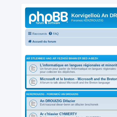
Korvigelloù An D
Foromoù KERZROUIZIG
Raccourcis
FAQ
Accueil du forum
AR STLENNEG HAG AR YEZHOÙ BIHAN ER BED A-BEZH
L'informatique en langues régionales et minorit
Un forum pour parler de l'informatique en langues régionales
pour collecter les dépêches.
Microsoft et le breton - Microsoft and the Bret
A forum to talk about Microsoft and the Breton language
KERZROUIZIG - FOROMOÙ AN DROUIZIG
An DROUIZIG Difazier
Evit kaozeal diwar-benn an difazier brezhonek
Ar c'hlavier C'HWERTY