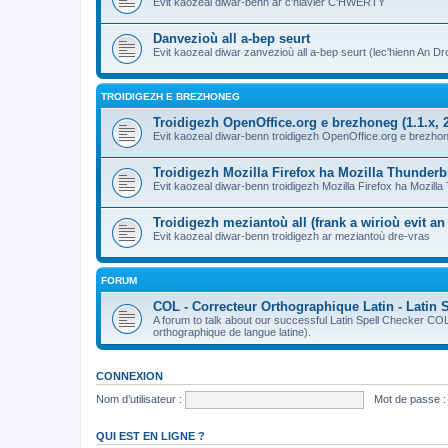
Evit kaozeal diwar-benn ar c'hlavier C'HWERTY
Danvezioù all a-bep seurt
Evit kaozeal diwar zanvezioù all a-bep seurt (lec'hienn An Dro
TROIDIGEZH E BREZHONEG
Troidigezh OpenOffice.org e brezhoneg (1.1.x, 2
Evit kaozeal diwar-benn troidigezh OpenOffice.org e brezhone
Troidigezh Mozilla Firefox ha Mozilla Thunder
Evit kaozeal diwar-benn troidigezh Mozilla Firefox ha Mozill
Troidigezh meziantoù all (frank a wirioù evit a
Evit kaozeal diwar-benn troidigezh ar meziantoù dre-vras
FORUM
COL - Correcteur Orthographique Latin - Latin 
A forum to talk about our successful Latin Spell Checker C
orthographique de langue latine).
CONNEXION
Nom d’utilisateur :
Mot de passe :
QUI EST EN LIGNE ?