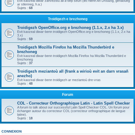
Evit kaozeal diwar zanvezioù all a-bep seurt (lec'hienn An Drouizig, geriaoueg
ar stlenneg, h.a.)
Sujets :
68
Troidigezh e brezhoneg
Troidigezh OpenOffice.org e brezhoneg (1.1.x, 2.x ha 3.x)
Evit kaozeal diwar-benn troidigezh OpenOffice.org e brezhoneg (1.1.x, 2.x ha
3.x)
Sujets :
59
Troidigezh Mozilla Firefox ha Mozilla Thunderbird e
brezhoneg
Evit kaozeal diwar-benn troidigezh Mozilla Firefox ha Mozilla Thunderbird e
brezhoneg
Sujets :
37
Troidigezh meziantoù all (frank a wirioù evit an darn vrasañ
anezho)
Evit kaozeal diwar-benn troidigezh ar meziantoù dre-vras
Sujets :
48
Forum
COL - Correcteur Orthographique Latin - Latin Spell Checker
A forum to talk about our successful Latin Spell Checker COL. Un forum pour
échanger autour du correcteur COL (correcteur orthographique de langue
latine).
Sujets :
18
CONNEXION