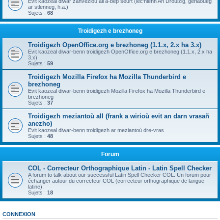
Evit kaozeal diwar zanvezioù all a-bep seurt (lec'hienn An Drouizig, geriaoueg
ar stlenneg, h.a.)
Sujets :
68
Troidigezh e brezhoneg
Troidigezh OpenOffice.org e brezhoneg (1.1.x, 2.x ha 3.x)
Evit kaozeal diwar-benn troidigezh OpenOffice.org e brezhoneg (1.1.x, 2.x ha
3.x)
Sujets :
59
Troidigezh Mozilla Firefox ha Mozilla Thunderbird e
brezhoneg
Evit kaozeal diwar-benn troidigezh Mozilla Firefox ha Mozilla Thunderbird e
brezhoneg
Sujets :
37
Troidigezh meziantoù all (frank a wirioù evit an darn vrasañ
anezho)
Evit kaozeal diwar-benn troidigezh ar meziantoù dre-vras
Sujets :
48
Forum
COL - Correcteur Orthographique Latin - Latin Spell Checker
A forum to talk about our successful Latin Spell Checker COL. Un forum pour
échanger autour du correcteur COL (correcteur orthographique de langue
latine).
Sujets :
18
CONNEXION