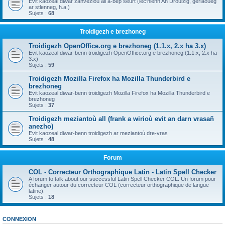
Evit kaozeal diwar zanvezioù all a-bep seurt (lec'hienn An Drouizig, geriaoueg
ar stlenneg, h.a.)
Sujets :
68
Troidigezh e brezhoneg
Troidigezh OpenOffice.org e brezhoneg (1.1.x, 2.x ha 3.x)
Evit kaozeal diwar-benn troidigezh OpenOffice.org e brezhoneg (1.1.x, 2.x ha
3.x)
Sujets :
59
Troidigezh Mozilla Firefox ha Mozilla Thunderbird e
brezhoneg
Evit kaozeal diwar-benn troidigezh Mozilla Firefox ha Mozilla Thunderbird e
brezhoneg
Sujets :
37
Troidigezh meziantoù all (frank a wirioù evit an darn vrasañ
anezho)
Evit kaozeal diwar-benn troidigezh ar meziantoù dre-vras
Sujets :
48
Forum
COL - Correcteur Orthographique Latin - Latin Spell Checker
A forum to talk about our successful Latin Spell Checker COL. Un forum pour
échanger autour du correcteur COL (correcteur orthographique de langue
latine).
Sujets :
18
CONNEXION