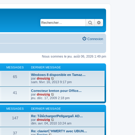
Rechercher
Recherche avancé
Connexion
Nous sommes le jeu. août 06, 2026 1:49 pm
MESSAGES
DERNIER MESSAGE
Windows 8 disponible en Tamaz…
65
C
par
drouizig
o
sam. févr. 16, 2013 9:17 pm
n
s
Correcteur breton pour Office…
41
u
C
par
drouizig
l
o
jeu. déc. 17, 2009 2:18 pm
t
n
e
s
r
u
MESSAGES
DERNIER MESSAGE
l
l
e
t
Re: Télécharger/Pellgargañ AD…
147
d
e
C
par
drouizig
e
r
o
dim. avr. 04, 2010 10:24 am
r
l
n
n
e
s
Re: clavierC'HWERTY avec UBUN…
i
37
d
u
C
par
Bastian