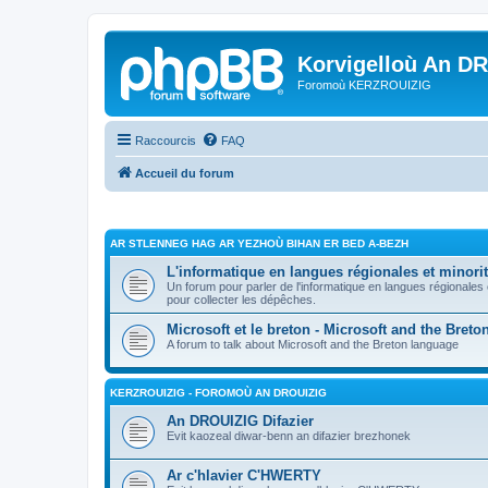
Korvigelloù An D
Foromoù KERZROUIZIG
Raccourcis
FAQ
Accueil du forum
AR STLENNEG HAG AR YEZHOÙ BIHAN ER BED A-BEZH
L'informatique en langues régionales et minorit
Un forum pour parler de l'informatique en langues régionales
pour collecter les dépêches.
Microsoft et le breton - Microsoft and the Bret
A forum to talk about Microsoft and the Breton language
KERZROUIZIG - FOROMOÙ AN DROUIZIG
An DROUIZIG Difazier
Evit kaozeal diwar-benn an difazier brezhonek
Ar c'hlavier C'HWERTY