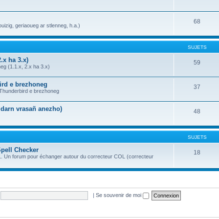
68
uizig, geriaoueg ar stlenneg, h.a.)
SUJETS
.x ha 3.x)
59
g (1.1.x, 2.x ha 3.x)
bird e brezhoneg
37
a Thunderbird e brezhoneg
n darn vrasañ anezho)
48
SUJETS
Spell Checker
18
OL. Un forum pour échanger autour du correcteur COL (correcteur
|
Se souvenir de moi