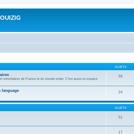
ROUIZIG
SUJETS
aires
56
 et minoritaires de France et du monde entier. C'est aussi un espace
on language
24
SUJETS
51
17