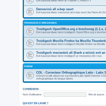
Evit kaozeal diwar-benn ar c'hlavier C'HWERTY
Danvezioù all a-bep seurt
Evit kaozeal diwar zanvezioù all a-bep seurt (lec'hienn An Dro
TROIDIGEZH E BREZHONEG
Troidigezh OpenOffice.org e brezhoneg (1.1.x, 2
Evit kaozeal diwar-benn troidigezh OpenOffice.org e brezhone
Troidigezh Mozilla Firefox ha Mozilla Thunder
Evit kaozeal diwar-benn troidigezh Mozilla Firefox ha Mozill
Troidigezh meziantoù all (frank a wirioù evit a
Evit kaozeal diwar-benn troidigezh ar meziantoù dre-vras
FORUM
COL - Correcteur Orthographique Latin - Latin 
A forum to talk about our successful Latin Spell Checker C
orthographique de langue latine).
CONNEXION
Nom d’utilisateur :
Mot de passe :
QUI EST EN LIGNE ?