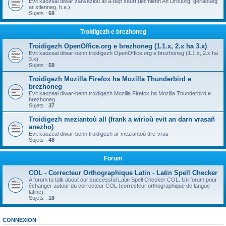
Evit kaozeal diwar zanvezioù all a-bep seurt (lec'hienn An Drouizig, geriaoueg
ar stlenneg, h.a.)
Sujets :
68
Troidigezh e brezhoneg
Troidigezh OpenOffice.org e brezhoneg (1.1.x, 2.x ha 3.x)
Evit kaozeal diwar-benn troidigezh OpenOffice.org e brezhoneg (1.1.x, 2.x ha
3.x)
Sujets :
59
Troidigezh Mozilla Firefox ha Mozilla Thunderbird e
brezhoneg
Evit kaozeal diwar-benn troidigezh Mozilla Firefox ha Mozilla Thunderbird e
brezhoneg
Sujets :
37
Troidigezh meziantoù all (frank a wirioù evit an darn vrasañ
anezho)
Evit kaozeal diwar-benn troidigezh ar meziantoù dre-vras
Sujets :
48
Forum
COL - Correcteur Orthographique Latin - Latin Spell Checker
A forum to talk about our successful Latin Spell Checker COL. Un forum pour
échanger autour du correcteur COL (correcteur orthographique de langue
latine).
Sujets :
18
CONNEXION