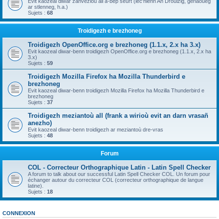
Evit kaozeal diwar zanvezioù all a-bep seurt (lec'hienn An Drouizig, geriaoueg
ar stlenneg, h.a.)
Sujets :
68
Troidigezh e brezhoneg
Troidigezh OpenOffice.org e brezhoneg (1.1.x, 2.x ha 3.x)
Evit kaozeal diwar-benn troidigezh OpenOffice.org e brezhoneg (1.1.x, 2.x ha
3.x)
Sujets :
59
Troidigezh Mozilla Firefox ha Mozilla Thunderbird e
brezhoneg
Evit kaozeal diwar-benn troidigezh Mozilla Firefox ha Mozilla Thunderbird e
brezhoneg
Sujets :
37
Troidigezh meziantoù all (frank a wirioù evit an darn vrasañ
anezho)
Evit kaozeal diwar-benn troidigezh ar meziantoù dre-vras
Sujets :
48
Forum
COL - Correcteur Orthographique Latin - Latin Spell Checker
A forum to talk about our successful Latin Spell Checker COL. Un forum pour
échanger autour du correcteur COL (correcteur orthographique de langue
latine).
Sujets :
18
CONNEXION