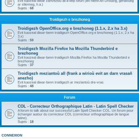
Evit kaozeal diwar zanvezioù all a-bep seurt (lec'hienn An Drouizig, geriaoueg
ar stlenneg, h.a.)
Sujets :
68
Troidigezh e brezhoneg
Troidigezh OpenOffice.org e brezhoneg (1.1.x, 2.x ha 3.x)
Evit kaozeal diwar-benn troidigezh OpenOffice.org e brezhoneg (1.1.x, 2.x ha
3.x)
Sujets :
59
Troidigezh Mozilla Firefox ha Mozilla Thunderbird e
brezhoneg
Evit kaozeal diwar-benn troidigezh Mozilla Firefox ha Mozilla Thunderbird e
brezhoneg
Sujets :
37
Troidigezh meziantoù all (frank a wirioù evit an darn vrasañ
anezho)
Evit kaozeal diwar-benn troidigezh ar meziantoù dre-vras
Sujets :
48
Forum
COL - Correcteur Orthographique Latin - Latin Spell Checker
A forum to talk about our successful Latin Spell Checker COL. Un forum pour
échanger autour du correcteur COL (correcteur orthographique de langue
latine).
Sujets :
18
CONNEXION