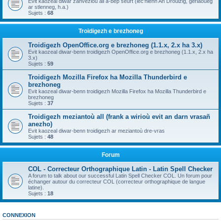
Evit kaozeal diwar zanvezioù all a-bep seurt (lec'hienn An Drouizig, geriaoueg
ar stlenneg, h.a.)
Sujets :
68
Troidigezh e brezhoneg
Troidigezh OpenOffice.org e brezhoneg (1.1.x, 2.x ha 3.x)
Evit kaozeal diwar-benn troidigezh OpenOffice.org e brezhoneg (1.1.x, 2.x ha
3.x)
Sujets :
59
Troidigezh Mozilla Firefox ha Mozilla Thunderbird e
brezhoneg
Evit kaozeal diwar-benn troidigezh Mozilla Firefox ha Mozilla Thunderbird e
brezhoneg
Sujets :
37
Troidigezh meziantoù all (frank a wirioù evit an darn vrasañ
anezho)
Evit kaozeal diwar-benn troidigezh ar meziantoù dre-vras
Sujets :
48
Forum
COL - Correcteur Orthographique Latin - Latin Spell Checker
A forum to talk about our successful Latin Spell Checker COL. Un forum pour
échanger autour du correcteur COL (correcteur orthographique de langue
latine).
Sujets :
18
CONNEXION