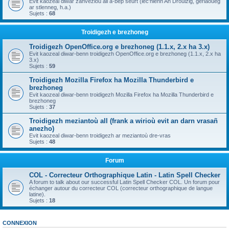
Evit kaozeal diwar zanvezioù all a-bep seurt (lec'hienn An Drouizig, geriaoueg
ar stlenneg, h.a.)
Sujets :
68
Troidigezh e brezhoneg
Troidigezh OpenOffice.org e brezhoneg (1.1.x, 2.x ha 3.x)
Evit kaozeal diwar-benn troidigezh OpenOffice.org e brezhoneg (1.1.x, 2.x ha
3.x)
Sujets :
59
Troidigezh Mozilla Firefox ha Mozilla Thunderbird e
brezhoneg
Evit kaozeal diwar-benn troidigezh Mozilla Firefox ha Mozilla Thunderbird e
brezhoneg
Sujets :
37
Troidigezh meziantoù all (frank a wirioù evit an darn vrasañ
anezho)
Evit kaozeal diwar-benn troidigezh ar meziantoù dre-vras
Sujets :
48
Forum
COL - Correcteur Orthographique Latin - Latin Spell Checker
A forum to talk about our successful Latin Spell Checker COL. Un forum pour
échanger autour du correcteur COL (correcteur orthographique de langue
latine).
Sujets :
18
CONNEXION