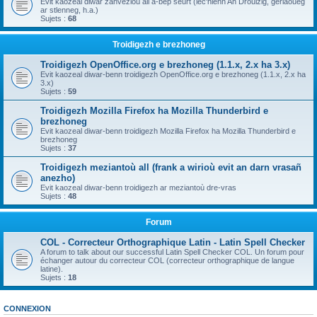
Evit kaozeal diwar zanvezioù all a-bep seurt (lec'hienn An Drouizig, geriaoueg
ar stlenneg, h.a.)
Sujets :
68
Troidigezh e brezhoneg
Troidigezh OpenOffice.org e brezhoneg (1.1.x, 2.x ha 3.x)
Evit kaozeal diwar-benn troidigezh OpenOffice.org e brezhoneg (1.1.x, 2.x ha
3.x)
Sujets :
59
Troidigezh Mozilla Firefox ha Mozilla Thunderbird e
brezhoneg
Evit kaozeal diwar-benn troidigezh Mozilla Firefox ha Mozilla Thunderbird e
brezhoneg
Sujets :
37
Troidigezh meziantoù all (frank a wirioù evit an darn vrasañ
anezho)
Evit kaozeal diwar-benn troidigezh ar meziantoù dre-vras
Sujets :
48
Forum
COL - Correcteur Orthographique Latin - Latin Spell Checker
A forum to talk about our successful Latin Spell Checker COL. Un forum pour
échanger autour du correcteur COL (correcteur orthographique de langue
latine).
Sujets :
18
CONNEXION