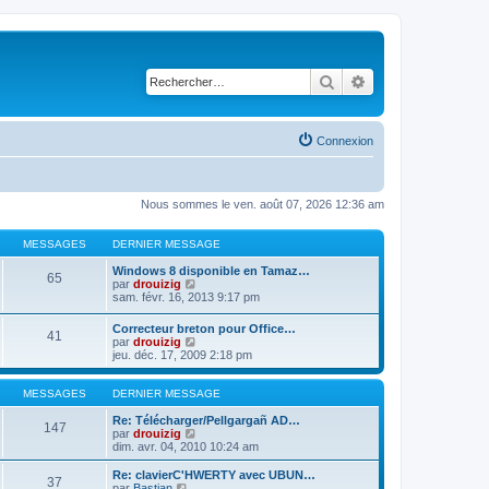
Rechercher
Recherche avancé
Connexion
Nous sommes le ven. août 07, 2026 12:36 am
MESSAGES
DERNIER MESSAGE
Windows 8 disponible en Tamaz…
65
C
par
drouizig
o
sam. févr. 16, 2013 9:17 pm
n
s
Correcteur breton pour Office…
41
u
C
par
drouizig
l
o
jeu. déc. 17, 2009 2:18 pm
t
n
e
s
r
u
MESSAGES
DERNIER MESSAGE
l
l
e
t
Re: Télécharger/Pellgargañ AD…
147
d
e
C
par
drouizig
e
r
o
dim. avr. 04, 2010 10:24 am
r
l
n
n
e
s
Re: clavierC'HWERTY avec UBUN…
i
37
d
u
C
par
Bastian