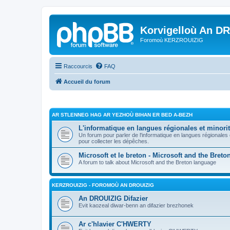
Korvigelloù An D
Foromoù KERZROUIZIG
Raccourcis
FAQ
Accueil du forum
AR STLENNEG HAG AR YEZHOÙ BIHAN ER BED A-BEZH
L'informatique en langues régionales et minorit
Un forum pour parler de l'informatique en langues régionales
pour collecter les dépêches.
Microsoft et le breton - Microsoft and the Bret
A forum to talk about Microsoft and the Breton language
KERZROUIZIG - FOROMOÙ AN DROUIZIG
An DROUIZIG Difazier
Evit kaozeal diwar-benn an difazier brezhonek
Ar c'hlavier C'HWERTY