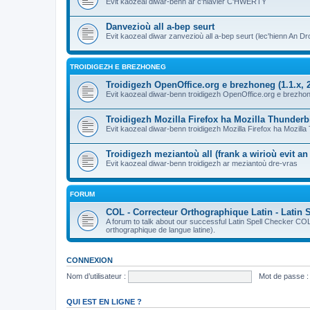
Evit kaozeal diwar-benn ar c'hlavier C'HWERTY
Danvezioù all a-bep seurt
Evit kaozeal diwar zanvezioù all a-bep seurt (lec'hienn An Dro
TROIDIGEZH E BREZHONEG
Troidigezh OpenOffice.org e brezhoneg (1.1.x, 2
Evit kaozeal diwar-benn troidigezh OpenOffice.org e brezhone
Troidigezh Mozilla Firefox ha Mozilla Thunder
Evit kaozeal diwar-benn troidigezh Mozilla Firefox ha Mozill
Troidigezh meziantoù all (frank a wirioù evit a
Evit kaozeal diwar-benn troidigezh ar meziantoù dre-vras
FORUM
COL - Correcteur Orthographique Latin - Latin 
A forum to talk about our successful Latin Spell Checker C
orthographique de langue latine).
CONNEXION
Nom d’utilisateur :
Mot de passe :
QUI EST EN LIGNE ?