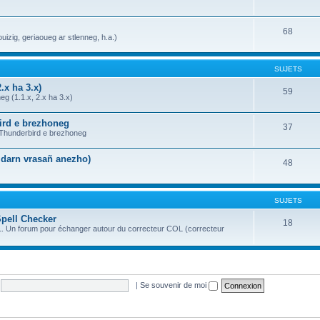
68
uizig, geriaoueg ar stlenneg, h.a.)
SUJETS
.x ha 3.x)
59
g (1.1.x, 2.x ha 3.x)
bird e brezhoneg
37
a Thunderbird e brezhoneg
n darn vrasañ anezho)
48
SUJETS
Spell Checker
18
OL. Un forum pour échanger autour du correcteur COL (correcteur
|
Se souvenir de moi