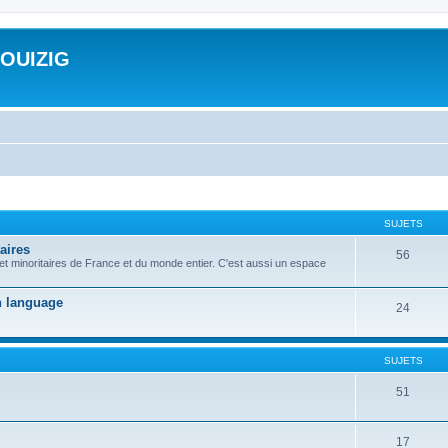
ROUIZIG
SUJETS
aires
56
 et minoritaires de France et du monde entier. C'est aussi un espace
on language
24
SUJETS
51
17