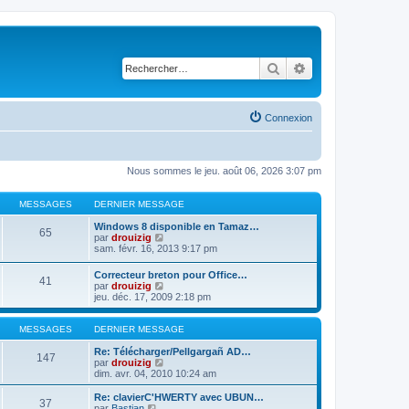
Rechercher
Recherche avancé
Connexion
Nous sommes le jeu. août 06, 2026 3:07 pm
MESSAGES
DERNIER MESSAGE
Windows 8 disponible en Tamaz…
65
C
par
drouizig
o
sam. févr. 16, 2013 9:17 pm
n
s
Correcteur breton pour Office…
41
u
C
par
drouizig
l
o
jeu. déc. 17, 2009 2:18 pm
t
n
e
s
r
u
MESSAGES
DERNIER MESSAGE
l
l
e
t
Re: Télécharger/Pellgargañ AD…
147
d
e
C
par
drouizig
e
r
o
dim. avr. 04, 2010 10:24 am
r
l
n
n
e
s
Re: clavierC'HWERTY avec UBUN…
i
37
d
u
C
par
Bastian