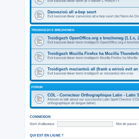
Evit kaozeal diwar-benn ar c'hlavier C'HWERTY
Danvezioù all a-bep seurt
Evit kaozeal diwar zanvezioù all a-bep seurt (lec'hienn An Dro
TROIDIGEZH E BREZHONEG
Troidigezh OpenOffice.org e brezhoneg (1.1.x, 2
Evit kaozeal diwar-benn troidigezh OpenOffice.org e brezhone
Troidigezh Mozilla Firefox ha Mozilla Thunder
Evit kaozeal diwar-benn troidigezh Mozilla Firefox ha Mozill
Troidigezh meziantoù all (frank a wirioù evit a
Evit kaozeal diwar-benn troidigezh ar meziantoù dre-vras
FORUM
COL - Correcteur Orthographique Latin - Latin 
A forum to talk about our successful Latin Spell Checker C
orthographique de langue latine).
CONNEXION
Nom d’utilisateur :
Mot de passe :
QUI EST EN LIGNE ?