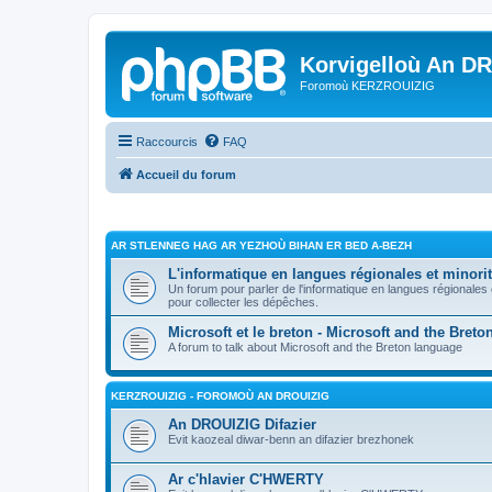
Korvigelloù An D
Foromoù KERZROUIZIG
Raccourcis
FAQ
Accueil du forum
AR STLENNEG HAG AR YEZHOÙ BIHAN ER BED A-BEZH
L'informatique en langues régionales et minorit
Un forum pour parler de l'informatique en langues régionales
pour collecter les dépêches.
Microsoft et le breton - Microsoft and the Bret
A forum to talk about Microsoft and the Breton language
KERZROUIZIG - FOROMOÙ AN DROUIZIG
An DROUIZIG Difazier
Evit kaozeal diwar-benn an difazier brezhonek
Ar c'hlavier C'HWERTY