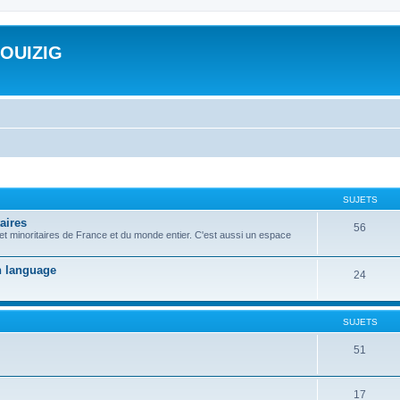
ROUIZIG
SUJETS
aires
56
 et minoritaires de France et du monde entier. C'est aussi un espace
on language
24
SUJETS
51
17