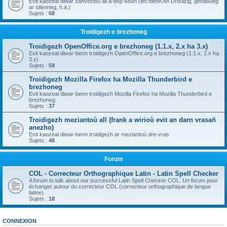
Evit kaozeal diwar zanvezioù all a-bep seurt (lec'hienn An Drouizig, geriaoueg
ar stlenneg, h.a.)
Sujets :
68
Troidigezh e brezhoneg
Troidigezh OpenOffice.org e brezhoneg (1.1.x, 2.x ha 3.x)
Evit kaozeal diwar-benn troidigezh OpenOffice.org e brezhoneg (1.1.x, 2.x ha
3.x)
Sujets :
59
Troidigezh Mozilla Firefox ha Mozilla Thunderbird e
brezhoneg
Evit kaozeal diwar-benn troidigezh Mozilla Firefox ha Mozilla Thunderbird e
brezhoneg
Sujets :
37
Troidigezh meziantoù all (frank a wirioù evit an darn vrasañ
anezho)
Evit kaozeal diwar-benn troidigezh ar meziantoù dre-vras
Sujets :
48
Forum
COL - Correcteur Orthographique Latin - Latin Spell Checker
A forum to talk about our successful Latin Spell Checker COL. Un forum pour
échanger autour du correcteur COL (correcteur orthographique de langue
latine).
Sujets :
18
CONNEXION