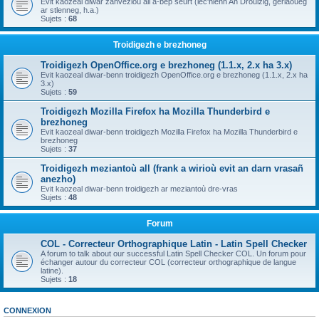
Evit kaozeal diwar zanvezioù all a-bep seurt (lec'hienn An Drouizig, geriaoueg
ar stlenneg, h.a.)
Sujets :
68
Troidigezh e brezhoneg
Troidigezh OpenOffice.org e brezhoneg (1.1.x, 2.x ha 3.x)
Evit kaozeal diwar-benn troidigezh OpenOffice.org e brezhoneg (1.1.x, 2.x ha
3.x)
Sujets :
59
Troidigezh Mozilla Firefox ha Mozilla Thunderbird e
brezhoneg
Evit kaozeal diwar-benn troidigezh Mozilla Firefox ha Mozilla Thunderbird e
brezhoneg
Sujets :
37
Troidigezh meziantoù all (frank a wirioù evit an darn vrasañ
anezho)
Evit kaozeal diwar-benn troidigezh ar meziantoù dre-vras
Sujets :
48
Forum
COL - Correcteur Orthographique Latin - Latin Spell Checker
A forum to talk about our successful Latin Spell Checker COL. Un forum pour
échanger autour du correcteur COL (correcteur orthographique de langue
latine).
Sujets :
18
CONNEXION