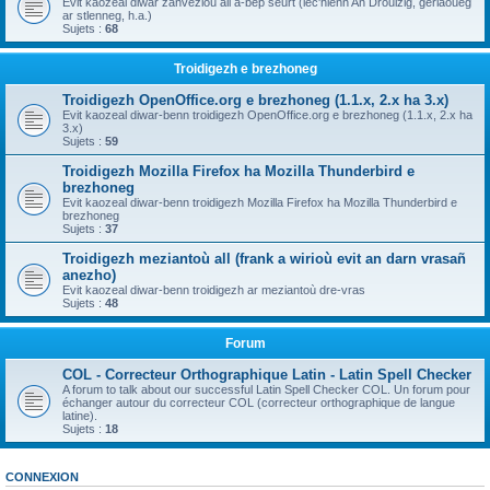
Evit kaozeal diwar zanvezioù all a-bep seurt (lec'hienn An Drouizig, geriaoueg
ar stlenneg, h.a.)
Sujets :
68
Troidigezh e brezhoneg
Troidigezh OpenOffice.org e brezhoneg (1.1.x, 2.x ha 3.x)
Evit kaozeal diwar-benn troidigezh OpenOffice.org e brezhoneg (1.1.x, 2.x ha
3.x)
Sujets :
59
Troidigezh Mozilla Firefox ha Mozilla Thunderbird e
brezhoneg
Evit kaozeal diwar-benn troidigezh Mozilla Firefox ha Mozilla Thunderbird e
brezhoneg
Sujets :
37
Troidigezh meziantoù all (frank a wirioù evit an darn vrasañ
anezho)
Evit kaozeal diwar-benn troidigezh ar meziantoù dre-vras
Sujets :
48
Forum
COL - Correcteur Orthographique Latin - Latin Spell Checker
A forum to talk about our successful Latin Spell Checker COL. Un forum pour
échanger autour du correcteur COL (correcteur orthographique de langue
latine).
Sujets :
18
CONNEXION