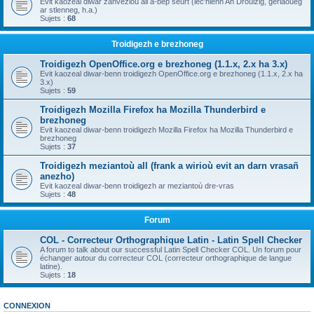
Evit kaozeal diwar zanvezioù all a-bep seurt (lec'hienn An Drouizig, geriaoueg
ar stlenneg, h.a.)
Sujets :
68
Troidigezh e brezhoneg
Troidigezh OpenOffice.org e brezhoneg (1.1.x, 2.x ha 3.x)
Evit kaozeal diwar-benn troidigezh OpenOffice.org e brezhoneg (1.1.x, 2.x ha
3.x)
Sujets :
59
Troidigezh Mozilla Firefox ha Mozilla Thunderbird e
brezhoneg
Evit kaozeal diwar-benn troidigezh Mozilla Firefox ha Mozilla Thunderbird e
brezhoneg
Sujets :
37
Troidigezh meziantoù all (frank a wirioù evit an darn vrasañ
anezho)
Evit kaozeal diwar-benn troidigezh ar meziantoù dre-vras
Sujets :
48
Forum
COL - Correcteur Orthographique Latin - Latin Spell Checker
A forum to talk about our successful Latin Spell Checker COL. Un forum pour
échanger autour du correcteur COL (correcteur orthographique de langue
latine).
Sujets :
18
CONNEXION