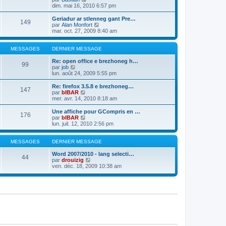
e
e
l
o
dim. mai 16, 2010 6:57 pm
r
r
t
n
m
n
e
s
Geriadur ar stlenneg gant Pre…
e
149
i
r
u
C
par
Alan Monfort
s
e
l
l
o
mar. oct. 27, 2009 8:40 am
s
r
e
t
n
a
m
d
e
s
g
e
e
r
u
MESSAGES
DERNIER MESSAGE
e
s
r
l
l
s
n
e
t
Re: open office e brezhoneg h…
99
a
i
d
C
e
par
job
g
e
e
o
r
lun. août 24, 2009 5:55 pm
e
r
r
n
l
m
n
s
e
Re: firefox 3.5.8 e brezhoneg…
e
147
i
u
d
C
par
bIBAR
s
e
l
e
o
mer. avr. 14, 2010 8:18 am
s
r
t
r
n
a
m
e
n
s
Une affiche pour GCompris en …
g
e
176
r
i
u
C
par
bIBAR
e
s
l
e
l
o
lun. juil. 12, 2010 2:56 pm
s
e
r
t
n
a
d
m
e
s
g
e
e
r
u
MESSAGES
DERNIER MESSAGE
e
r
s
l
l
n
s
e
t
Word 2007/2010 - lang selecti…
44
i
a
d
e
C
par
drouizig
e
g
e
r
o
ven. déc. 18, 2009 10:38 am
r
e
r
l
n
m
n
e
s
e
i
d
u
s
e
e
l
s
r
r
t
a
m
n
e
g
e
i
r
e
s
e
l
s
r
e
a