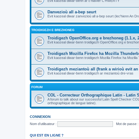
Evit kaozeal diwar-benn ar c'hlavier C'HWERTY
Danvezioù all a-bep seurt
Evit kaozeal diwar zanvezioù all a-bep seurt (lec'hienn An Dro
TROIDIGEZH E BREZHONEG
Troidigezh OpenOffice.org e brezhoneg (1.1.x, 2
Evit kaozeal diwar-benn troidigezh OpenOffice.org e brezhone
Troidigezh Mozilla Firefox ha Mozilla Thunder
Evit kaozeal diwar-benn troidigezh Mozilla Firefox ha Mozill
Troidigezh meziantoù all (frank a wirioù evit a
Evit kaozeal diwar-benn troidigezh ar meziantoù dre-vras
FORUM
COL - Correcteur Orthographique Latin - Latin 
A forum to talk about our successful Latin Spell Checker C
orthographique de langue latine).
CONNEXION
Nom d’utilisateur :
Mot de passe :
QUI EST EN LIGNE ?