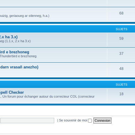
68
uizig, geriaoueg ar stlenneg, h.a.)
SUJETS
.x ha 3.x)
59
g (1.1.x, 2.x ha 3.x)
bird e brezhoneg
37
a Thunderbird e brezhoneg
n darn vrasañ anezho)
48
SUJETS
Spell Checker
18
OL. Un forum pour échanger autour du correcteur COL (correcteur
|
Se souvenir de moi