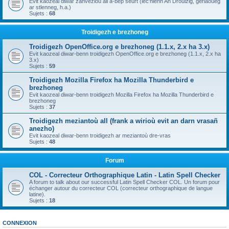
Evit kaozeal diwar zanvezioù all a-bep seurt (lec'hienn An Drouizig, geriaoueg
ar stlenneg, h.a.)
Sujets :
68
Troidigezh e brezhoneg
Troidigezh OpenOffice.org e brezhoneg (1.1.x, 2.x ha 3.x)
Evit kaozeal diwar-benn troidigezh OpenOffice.org e brezhoneg (1.1.x, 2.x ha
3.x)
Sujets :
59
Troidigezh Mozilla Firefox ha Mozilla Thunderbird e
brezhoneg
Evit kaozeal diwar-benn troidigezh Mozilla Firefox ha Mozilla Thunderbird e
brezhoneg
Sujets :
37
Troidigezh meziantoù all (frank a wirioù evit an darn vrasañ
anezho)
Evit kaozeal diwar-benn troidigezh ar meziantoù dre-vras
Sujets :
48
Forum
COL - Correcteur Orthographique Latin - Latin Spell Checker
A forum to talk about our successful Latin Spell Checker COL. Un forum pour
échanger autour du correcteur COL (correcteur orthographique de langue
latine).
Sujets :
18
CONNEXION