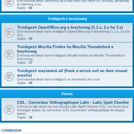
Evit kaozeal diwar zanvezioù all a-bep seurt (lec'hienn An Drouizig, geriaoueg
ar stlenneg, h.a.)
Sujets :
68
Troidigezh e brezhoneg
Troidigezh OpenOffice.org e brezhoneg (1.1.x, 2.x ha 3.x)
Evit kaozeal diwar-benn troidigezh OpenOffice.org e brezhoneg (1.1.x, 2.x ha
3.x)
Sujets :
59
Troidigezh Mozilla Firefox ha Mozilla Thunderbird e
brezhoneg
Evit kaozeal diwar-benn troidigezh Mozilla Firefox ha Mozilla Thunderbird e
brezhoneg
Sujets :
37
Troidigezh meziantoù all (frank a wirioù evit an darn vrasañ
anezho)
Evit kaozeal diwar-benn troidigezh ar meziantoù dre-vras
Sujets :
48
Forum
COL - Correcteur Orthographique Latin - Latin Spell Checker
A forum to talk about our successful Latin Spell Checker COL. Un forum pour
échanger autour du correcteur COL (correcteur orthographique de langue
latine).
Sujets :
18
CONNEXION