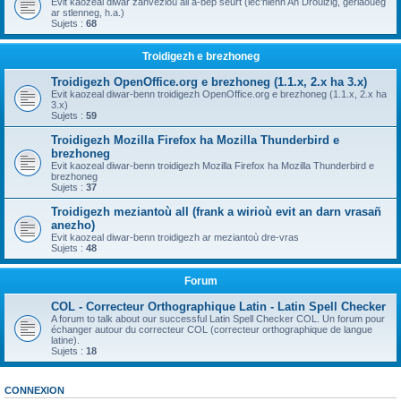
Evit kaozeal diwar zanvezioù all a-bep seurt (lec'hienn An Drouizig, geriaoueg
ar stlenneg, h.a.)
Sujets :
68
Troidigezh e brezhoneg
Troidigezh OpenOffice.org e brezhoneg (1.1.x, 2.x ha 3.x)
Evit kaozeal diwar-benn troidigezh OpenOffice.org e brezhoneg (1.1.x, 2.x ha
3.x)
Sujets :
59
Troidigezh Mozilla Firefox ha Mozilla Thunderbird e
brezhoneg
Evit kaozeal diwar-benn troidigezh Mozilla Firefox ha Mozilla Thunderbird e
brezhoneg
Sujets :
37
Troidigezh meziantoù all (frank a wirioù evit an darn vrasañ
anezho)
Evit kaozeal diwar-benn troidigezh ar meziantoù dre-vras
Sujets :
48
Forum
COL - Correcteur Orthographique Latin - Latin Spell Checker
A forum to talk about our successful Latin Spell Checker COL. Un forum pour
échanger autour du correcteur COL (correcteur orthographique de langue
latine).
Sujets :
18
CONNEXION