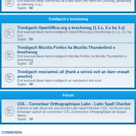
Evit kaozeal diwar zanvezioù all a-bep seurt (lec'hienn An Drouizig, geriaoueg
ar stlenneg, h.a.)
Sujets :
68
Troidigezh e brezhoneg
Troidigezh OpenOffice.org e brezhoneg (1.1.x, 2.x ha 3.x)
Evit kaozeal diwar-benn troidigezh OpenOffice.org e brezhoneg (1.1.x, 2.x ha
3.x)
Sujets :
59
Troidigezh Mozilla Firefox ha Mozilla Thunderbird e
brezhoneg
Evit kaozeal diwar-benn troidigezh Mozilla Firefox ha Mozilla Thunderbird e
brezhoneg
Sujets :
37
Troidigezh meziantoù all (frank a wirioù evit an darn vrasañ
anezho)
Evit kaozeal diwar-benn troidigezh ar meziantoù dre-vras
Sujets :
48
Forum
COL - Correcteur Orthographique Latin - Latin Spell Checker
A forum to talk about our successful Latin Spell Checker COL. Un forum pour
échanger autour du correcteur COL (correcteur orthographique de langue
latine).
Sujets :
18
CONNEXION