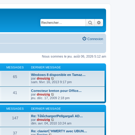
Rechercher
Recherche avancé
Connexion
Nous sommes le jeu. août 06, 2026 5:12 am
MESSAGES
DERNIER MESSAGE
Windows 8 disponible en Tamaz…
65
C
par
drouizig
o
sam. févr. 16, 2013 9:17 pm
n
s
Correcteur breton pour Office…
41
u
C
par
drouizig
l
o
jeu. déc. 17, 2009 2:18 pm
t
n
e
s
r
u
MESSAGES
DERNIER MESSAGE
l
l
e
t
Re: Télécharger/Pellgargañ AD…
147
d
e
C
par
drouizig
e
r
o
dim. avr. 04, 2010 10:24 am
r
l
n
n
e
s
Re: clavierC'HWERTY avec UBUN…
i
37
d
u
C
par
Bastian