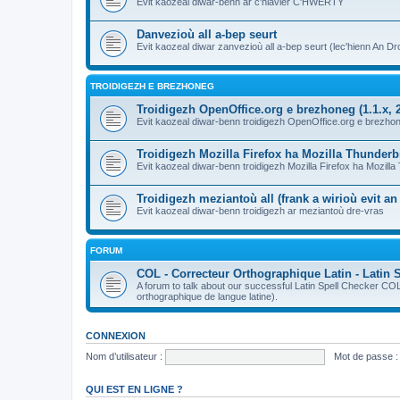
Evit kaozeal diwar-benn ar c'hlavier C'HWERTY
Danvezioù all a-bep seurt
Evit kaozeal diwar zanvezioù all a-bep seurt (lec'hienn An Dro
TROIDIGEZH E BREZHONEG
Troidigezh OpenOffice.org e brezhoneg (1.1.x, 2
Evit kaozeal diwar-benn troidigezh OpenOffice.org e brezhone
Troidigezh Mozilla Firefox ha Mozilla Thunder
Evit kaozeal diwar-benn troidigezh Mozilla Firefox ha Mozill
Troidigezh meziantoù all (frank a wirioù evit a
Evit kaozeal diwar-benn troidigezh ar meziantoù dre-vras
FORUM
COL - Correcteur Orthographique Latin - Latin 
A forum to talk about our successful Latin Spell Checker C
orthographique de langue latine).
CONNEXION
Nom d’utilisateur :
Mot de passe :
QUI EST EN LIGNE ?