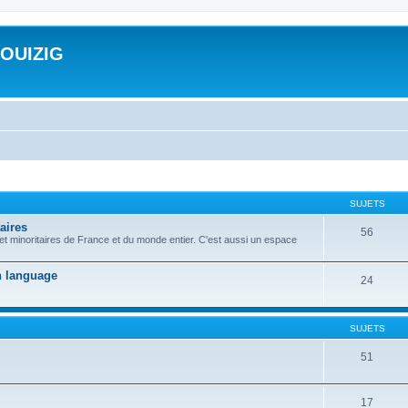
ROUIZIG
SUJETS
aires
56
 et minoritaires de France et du monde entier. C'est aussi un espace
on language
24
SUJETS
51
17