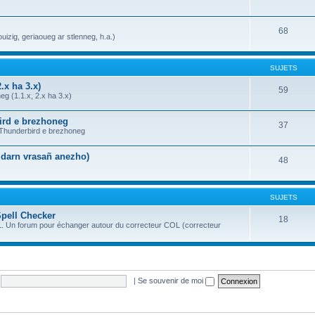
68
uizig, geriaoueg ar stlenneg, h.a.)
SUJETS
.x ha 3.x)
59
g (1.1.x, 2.x ha 3.x)
bird e brezhoneg
37
a Thunderbird e brezhoneg
n darn vrasañ anezho)
48
SUJETS
Spell Checker
18
OL. Un forum pour échanger autour du correcteur COL (correcteur
|
Se souvenir de moi