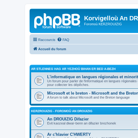
Korvigelloù An D
Foromoù KERZROUIZIG
Raccourcis
FAQ
Accueil du forum
AR STLENNEG HAG AR YEZHOÙ BIHAN ER BED A-BEZH
L'informatique en langues régionales et minorit
Un forum pour parler de l'informatique en langues régionales
pour collecter les dépêches.
Microsoft et le breton - Microsoft and the Bret
A forum to talk about Microsoft and the Breton language
KERZROUIZIG - FOROMOÙ AN DROUIZIG
An DROUIZIG Difazier
Evit kaozeal diwar-benn an difazier brezhonek
Ar c'hlavier C'HWERTY