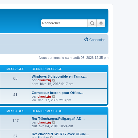
Rechercher
Recherche avancé
Connexion
Nous sommes le sam. août 08, 2026 12:35 pm
MESSAGES
DERNIER MESSAGE
Windows 8 disponible en Tamaz…
65
C
par
drouizig
o
sam. févr. 16, 2013 9:17 pm
n
s
Correcteur breton pour Office…
41
u
C
par
drouizig
l
o
jeu. déc. 17, 2009 2:18 pm
t
n
e
s
r
u
MESSAGES
DERNIER MESSAGE
l
l
e
t
Re: Télécharger/Pellgargañ AD…
147
d
e
C
par
drouizig
e
r
o
dim. avr. 04, 2010 10:24 am
r
l
n
n
e
s
Re: clavierC'HWERTY avec UBUN…
i
37
d
u
C
par
Bastian