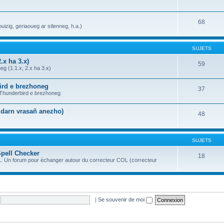
68
uizig, geriaoueg ar stlenneg, h.a.)
SUJETS
.x ha 3.x)
59
g (1.1.x, 2.x ha 3.x)
bird e brezhoneg
37
a Thunderbird e brezhoneg
n darn vrasañ anezho)
48
SUJETS
Spell Checker
18
OL. Un forum pour échanger autour du correcteur COL (correcteur
|
Se souvenir de moi