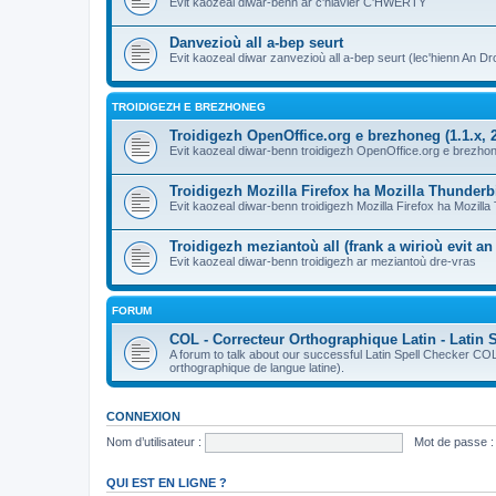
Evit kaozeal diwar-benn ar c'hlavier C'HWERTY
Danvezioù all a-bep seurt
Evit kaozeal diwar zanvezioù all a-bep seurt (lec'hienn An Dro
TROIDIGEZH E BREZHONEG
Troidigezh OpenOffice.org e brezhoneg (1.1.x, 2
Evit kaozeal diwar-benn troidigezh OpenOffice.org e brezhone
Troidigezh Mozilla Firefox ha Mozilla Thunder
Evit kaozeal diwar-benn troidigezh Mozilla Firefox ha Mozill
Troidigezh meziantoù all (frank a wirioù evit a
Evit kaozeal diwar-benn troidigezh ar meziantoù dre-vras
FORUM
COL - Correcteur Orthographique Latin - Latin 
A forum to talk about our successful Latin Spell Checker C
orthographique de langue latine).
CONNEXION
Nom d’utilisateur :
Mot de passe :
QUI EST EN LIGNE ?