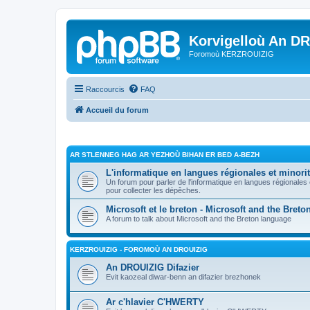
Korvigelloù An D
Foromoù KERZROUIZIG
Raccourcis
FAQ
Accueil du forum
AR STLENNEG HAG AR YEZHOÙ BIHAN ER BED A-BEZH
L'informatique en langues régionales et minorit
Un forum pour parler de l'informatique en langues régionales
pour collecter les dépêches.
Microsoft et le breton - Microsoft and the Bret
A forum to talk about Microsoft and the Breton language
KERZROUIZIG - FOROMOÙ AN DROUIZIG
An DROUIZIG Difazier
Evit kaozeal diwar-benn an difazier brezhonek
Ar c'hlavier C'HWERTY