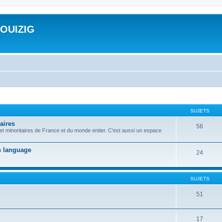
ROUIZIG
SUJETS
aires
56
 et minoritaires de France et du monde entier. C'est aussi un espace
on language
24
SUJETS
51
17