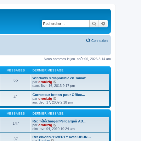
Rechercher
Recherche avancé
Connexion
Nous sommes le jeu. août 06, 2026 3:14 am
MESSAGES
DERNIER MESSAGE
Windows 8 disponible en Tamaz…
65
C
par
drouizig
o
sam. févr. 16, 2013 9:17 pm
n
s
Correcteur breton pour Office…
41
u
C
par
drouizig
l
o
jeu. déc. 17, 2009 2:18 pm
t
n
e
s
r
u
MESSAGES
DERNIER MESSAGE
l
l
e
t
Re: Télécharger/Pellgargañ AD…
147
d
e
C
par
drouizig
e
r
o
dim. avr. 04, 2010 10:24 am
r
l
n
n
e
s
Re: clavierC'HWERTY avec UBUN…
i
37
d
u
C
par
Bastian