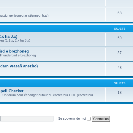
68
uizig, geriaoueg ar stlenneg, h.a.)
SUJETS
.x ha 3.x)
59
g (1.1.x, 2.x ha 3.x)
bird e brezhoneg
37
a Thunderbird e brezhoneg
n darn vrasañ anezho)
48
SUJETS
Spell Checker
18
OL. Un forum pour échanger autour du correcteur COL (correcteur
|
Se souvenir de moi