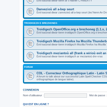
Evit kaozeal diwar-benn ar c'hlavier C'HWERTY
Danvezioù all a-bep seurt
Evit kaozeal diwar zanvezioù all a-bep seurt (lec'hienn An Dro
TROIDIGEZH E BREZHONEG
Troidigezh OpenOffice.org e brezhoneg (1.1.x, 2
Evit kaozeal diwar-benn troidigezh OpenOffice.org e brezhone
Troidigezh Mozilla Firefox ha Mozilla Thunder
Evit kaozeal diwar-benn troidigezh Mozilla Firefox ha Mozill
Troidigezh meziantoù all (frank a wirioù evit a
Evit kaozeal diwar-benn troidigezh ar meziantoù dre-vras
FORUM
COL - Correcteur Orthographique Latin - Latin 
A forum to talk about our successful Latin Spell Checker C
orthographique de langue latine).
CONNEXION
Nom d’utilisateur :
Mot de passe :
QUI EST EN LIGNE ?