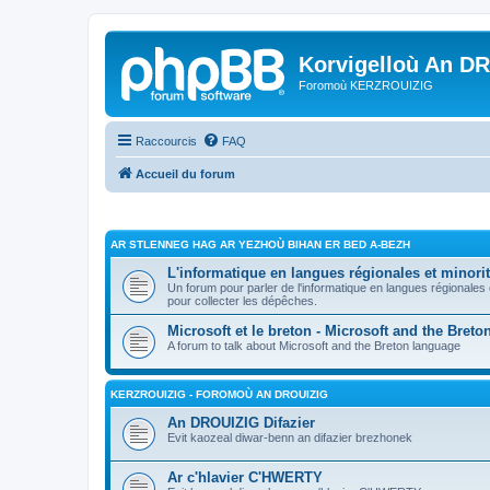
Korvigelloù An D
Foromoù KERZROUIZIG
Raccourcis
FAQ
Accueil du forum
AR STLENNEG HAG AR YEZHOÙ BIHAN ER BED A-BEZH
L'informatique en langues régionales et minorit
Un forum pour parler de l'informatique en langues régionales
pour collecter les dépêches.
Microsoft et le breton - Microsoft and the Bret
A forum to talk about Microsoft and the Breton language
KERZROUIZIG - FOROMOÙ AN DROUIZIG
An DROUIZIG Difazier
Evit kaozeal diwar-benn an difazier brezhonek
Ar c'hlavier C'HWERTY