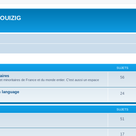
ROUIZIG
SUJETS
aires
56
 et minoritaires de France et du monde entier. C'est aussi un espace
on language
24
SUJETS
51
17