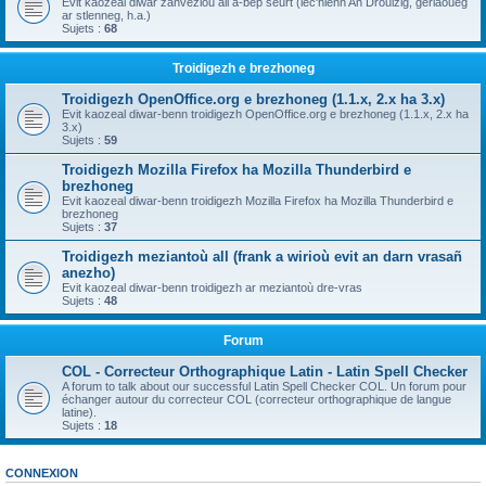
Evit kaozeal diwar zanvezioù all a-bep seurt (lec'hienn An Drouizig, geriaoueg
ar stlenneg, h.a.)
Sujets :
68
Troidigezh e brezhoneg
Troidigezh OpenOffice.org e brezhoneg (1.1.x, 2.x ha 3.x)
Evit kaozeal diwar-benn troidigezh OpenOffice.org e brezhoneg (1.1.x, 2.x ha
3.x)
Sujets :
59
Troidigezh Mozilla Firefox ha Mozilla Thunderbird e
brezhoneg
Evit kaozeal diwar-benn troidigezh Mozilla Firefox ha Mozilla Thunderbird e
brezhoneg
Sujets :
37
Troidigezh meziantoù all (frank a wirioù evit an darn vrasañ
anezho)
Evit kaozeal diwar-benn troidigezh ar meziantoù dre-vras
Sujets :
48
Forum
COL - Correcteur Orthographique Latin - Latin Spell Checker
A forum to talk about our successful Latin Spell Checker COL. Un forum pour
échanger autour du correcteur COL (correcteur orthographique de langue
latine).
Sujets :
18
CONNEXION