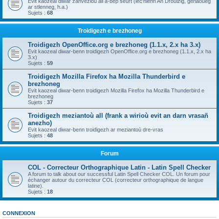
Evit kaozeal diwar zanvezioù all a-bep seurt (lec'hienn An Drouizig, geriaoueg
ar stlenneg, h.a.)
Sujets :
68
Troidigezh e brezhoneg
Troidigezh OpenOffice.org e brezhoneg (1.1.x, 2.x ha 3.x)
Evit kaozeal diwar-benn troidigezh OpenOffice.org e brezhoneg (1.1.x, 2.x ha
3.x)
Sujets :
59
Troidigezh Mozilla Firefox ha Mozilla Thunderbird e
brezhoneg
Evit kaozeal diwar-benn troidigezh Mozilla Firefox ha Mozilla Thunderbird e
brezhoneg
Sujets :
37
Troidigezh meziantoù all (frank a wirioù evit an darn vrasañ
anezho)
Evit kaozeal diwar-benn troidigezh ar meziantoù dre-vras
Sujets :
48
Forum
COL - Correcteur Orthographique Latin - Latin Spell Checker
A forum to talk about our successful Latin Spell Checker COL. Un forum pour
échanger autour du correcteur COL (correcteur orthographique de langue
latine).
Sujets :
18
CONNEXION