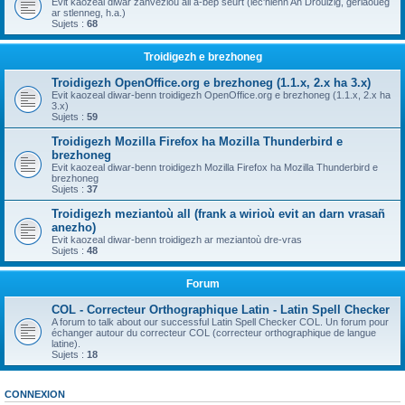
Evit kaozeal diwar zanvezioù all a-bep seurt (lec'hienn An Drouizig, geriaoueg
ar stlenneg, h.a.)
Sujets :
68
Troidigezh e brezhoneg
Troidigezh OpenOffice.org e brezhoneg (1.1.x, 2.x ha 3.x)
Evit kaozeal diwar-benn troidigezh OpenOffice.org e brezhoneg (1.1.x, 2.x ha
3.x)
Sujets :
59
Troidigezh Mozilla Firefox ha Mozilla Thunderbird e
brezhoneg
Evit kaozeal diwar-benn troidigezh Mozilla Firefox ha Mozilla Thunderbird e
brezhoneg
Sujets :
37
Troidigezh meziantoù all (frank a wirioù evit an darn vrasañ
anezho)
Evit kaozeal diwar-benn troidigezh ar meziantoù dre-vras
Sujets :
48
Forum
COL - Correcteur Orthographique Latin - Latin Spell Checker
A forum to talk about our successful Latin Spell Checker COL. Un forum pour
échanger autour du correcteur COL (correcteur orthographique de langue
latine).
Sujets :
18
CONNEXION