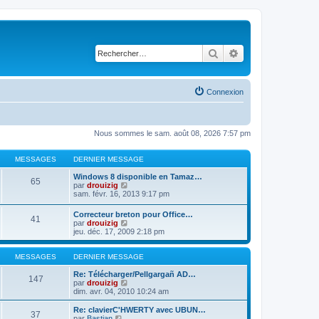
Rechercher
Recherche avancé
Connexion
Nous sommes le sam. août 08, 2026 7:57 pm
MESSAGES
DERNIER MESSAGE
Windows 8 disponible en Tamaz…
65
C
par
drouizig
o
sam. févr. 16, 2013 9:17 pm
n
s
Correcteur breton pour Office…
41
u
C
par
drouizig
l
o
jeu. déc. 17, 2009 2:18 pm
t
n
e
s
r
u
MESSAGES
DERNIER MESSAGE
l
l
e
t
Re: Télécharger/Pellgargañ AD…
147
d
e
C
par
drouizig
e
r
o
dim. avr. 04, 2010 10:24 am
r
l
n
n
e
s
Re: clavierC'HWERTY avec UBUN…
i
37
d
u
C
par
Bastian