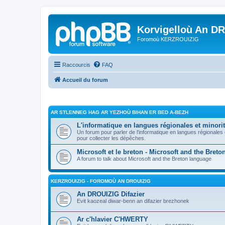
Korvigelloù An D
Foromoù KERZROUIZIG
Raccourcis
FAQ
Accueil du forum
AR STLENNEG HAG AR YEZHOÙ BIHAN ER BED A-BEZH
L'informatique en langues régionales et minorit
Un forum pour parler de l'informatique en langues régionales
pour collecter les dépêches.
Microsoft et le breton - Microsoft and the Bret
A forum to talk about Microsoft and the Breton language
KERZROUIZIG - FOROMOÙ AN DROUIZIG
An DROUIZIG Difazier
Evit kaozeal diwar-benn an difazier brezhonek
Ar c'hlavier C'HWERTY