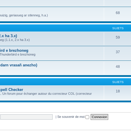
68
uizig, geriaoueg ar stlenneg, h.a.)
SUJETS
.x ha 3.x)
59
g (1.1.x, 2.x ha 3.x)
bird e brezhoneg
37
a Thunderbird e brezhoneg
n darn vrasañ anezho)
48
SUJETS
Spell Checker
18
OL. Un forum pour échanger autour du correcteur COL (correcteur
|
Se souvenir de moi