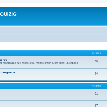
ROUIZIG
SUJETS
aires
56
 et minoritaires de France et du monde entier. C'est aussi un espace
on language
24
SUJETS
51
17