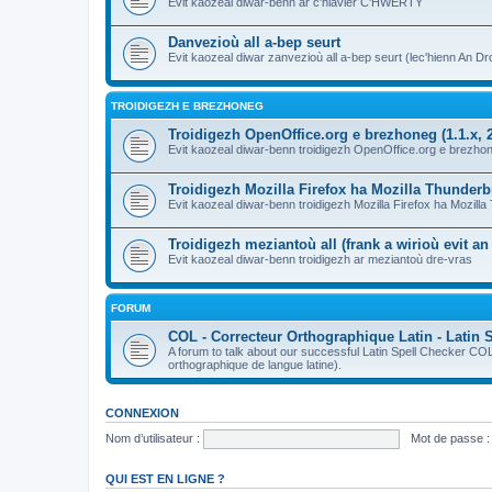
Evit kaozeal diwar-benn ar c'hlavier C'HWERTY
Danvezioù all a-bep seurt
Evit kaozeal diwar zanvezioù all a-bep seurt (lec'hienn An Dro
TROIDIGEZH E BREZHONEG
Troidigezh OpenOffice.org e brezhoneg (1.1.x, 2
Evit kaozeal diwar-benn troidigezh OpenOffice.org e brezhone
Troidigezh Mozilla Firefox ha Mozilla Thunder
Evit kaozeal diwar-benn troidigezh Mozilla Firefox ha Mozill
Troidigezh meziantoù all (frank a wirioù evit a
Evit kaozeal diwar-benn troidigezh ar meziantoù dre-vras
FORUM
COL - Correcteur Orthographique Latin - Latin 
A forum to talk about our successful Latin Spell Checker C
orthographique de langue latine).
CONNEXION
Nom d’utilisateur :
Mot de passe :
QUI EST EN LIGNE ?