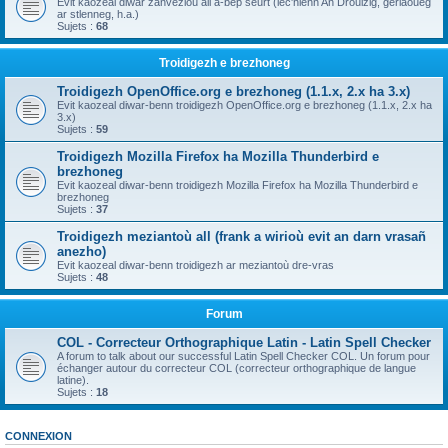
Evit kaozeal diwar zanvezioù all a-bep seurt (lec'hienn An Drouizig, geriaoueg
ar stlenneg, h.a.)
Sujets :
68
Troidigezh e brezhoneg
Troidigezh OpenOffice.org e brezhoneg (1.1.x, 2.x ha 3.x)
Evit kaozeal diwar-benn troidigezh OpenOffice.org e brezhoneg (1.1.x, 2.x ha
3.x)
Sujets :
59
Troidigezh Mozilla Firefox ha Mozilla Thunderbird e
brezhoneg
Evit kaozeal diwar-benn troidigezh Mozilla Firefox ha Mozilla Thunderbird e
brezhoneg
Sujets :
37
Troidigezh meziantoù all (frank a wirioù evit an darn vrasañ
anezho)
Evit kaozeal diwar-benn troidigezh ar meziantoù dre-vras
Sujets :
48
Forum
COL - Correcteur Orthographique Latin - Latin Spell Checker
A forum to talk about our successful Latin Spell Checker COL. Un forum pour
échanger autour du correcteur COL (correcteur orthographique de langue
latine).
Sujets :
18
CONNEXION