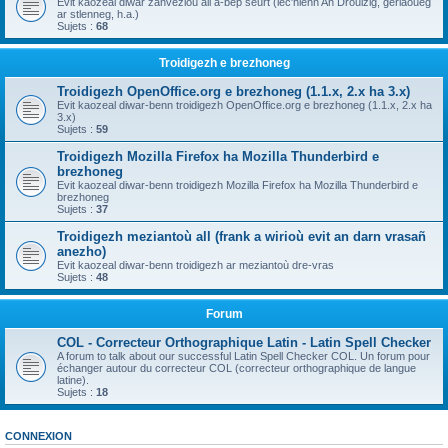
Evit kaozeal diwar zanvezioù all a-bep seurt (lec'hienn An Drouizig, geriaoueg
ar stlenneg, h.a.)
Sujets :
68
Troidigezh e brezhoneg
Troidigezh OpenOffice.org e brezhoneg (1.1.x, 2.x ha 3.x)
Evit kaozeal diwar-benn troidigezh OpenOffice.org e brezhoneg (1.1.x, 2.x ha
3.x)
Sujets :
59
Troidigezh Mozilla Firefox ha Mozilla Thunderbird e
brezhoneg
Evit kaozeal diwar-benn troidigezh Mozilla Firefox ha Mozilla Thunderbird e
brezhoneg
Sujets :
37
Troidigezh meziantoù all (frank a wirioù evit an darn vrasañ
anezho)
Evit kaozeal diwar-benn troidigezh ar meziantoù dre-vras
Sujets :
48
Forum
COL - Correcteur Orthographique Latin - Latin Spell Checker
A forum to talk about our successful Latin Spell Checker COL. Un forum pour
échanger autour du correcteur COL (correcteur orthographique de langue
latine).
Sujets :
18
CONNEXION