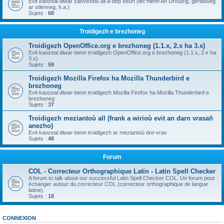
Evit kaozeal diwar zanvezioù all a-bep seurt (lec'hienn An Drouizig, geriaoueg
ar stlenneg, h.a.)
Sujets :
68
Troidigezh e brezhoneg
Troidigezh OpenOffice.org e brezhoneg (1.1.x, 2.x ha 3.x)
Evit kaozeal diwar-benn troidigezh OpenOffice.org e brezhoneg (1.1.x, 2.x ha
3.x)
Sujets :
59
Troidigezh Mozilla Firefox ha Mozilla Thunderbird e
brezhoneg
Evit kaozeal diwar-benn troidigezh Mozilla Firefox ha Mozilla Thunderbird e
brezhoneg
Sujets :
37
Troidigezh meziantoù all (frank a wirioù evit an darn vrasañ
anezho)
Evit kaozeal diwar-benn troidigezh ar meziantoù dre-vras
Sujets :
48
Forum
COL - Correcteur Orthographique Latin - Latin Spell Checker
A forum to talk about our successful Latin Spell Checker COL. Un forum pour
échanger autour du correcteur COL (correcteur orthographique de langue
latine).
Sujets :
18
CONNEXION