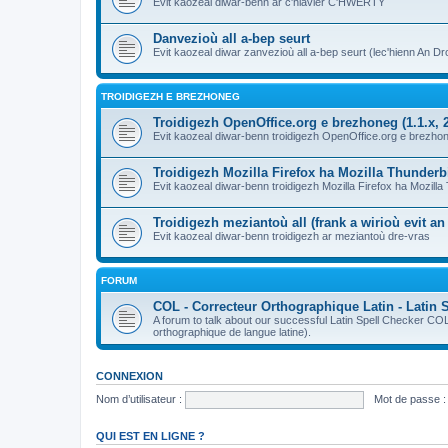
Evit kaozeal diwar-benn ar c'hlavier C'HWERTY
Danvezioù all a-bep seurt
Evit kaozeal diwar zanvezioù all a-bep seurt (lec'hienn An Dro
TROIDIGEZH E BREZHONEG
Troidigezh OpenOffice.org e brezhoneg (1.1.x, 2
Evit kaozeal diwar-benn troidigezh OpenOffice.org e brezhone
Troidigezh Mozilla Firefox ha Mozilla Thunder
Evit kaozeal diwar-benn troidigezh Mozilla Firefox ha Mozill
Troidigezh meziantoù all (frank a wirioù evit a
Evit kaozeal diwar-benn troidigezh ar meziantoù dre-vras
FORUM
COL - Correcteur Orthographique Latin - Latin 
A forum to talk about our successful Latin Spell Checker C
orthographique de langue latine).
CONNEXION
Nom d’utilisateur :
Mot de passe :
QUI EST EN LIGNE ?