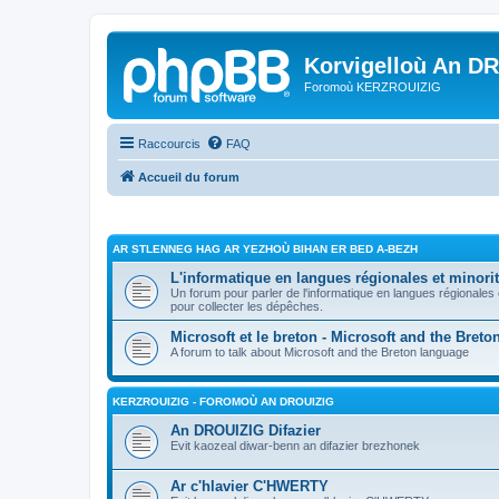
Korvigelloù An D
Foromoù KERZROUIZIG
Raccourcis
FAQ
Accueil du forum
AR STLENNEG HAG AR YEZHOÙ BIHAN ER BED A-BEZH
L'informatique en langues régionales et minorit
Un forum pour parler de l'informatique en langues régionales
pour collecter les dépêches.
Microsoft et le breton - Microsoft and the Bret
A forum to talk about Microsoft and the Breton language
KERZROUIZIG - FOROMOÙ AN DROUIZIG
An DROUIZIG Difazier
Evit kaozeal diwar-benn an difazier brezhonek
Ar c'hlavier C'HWERTY