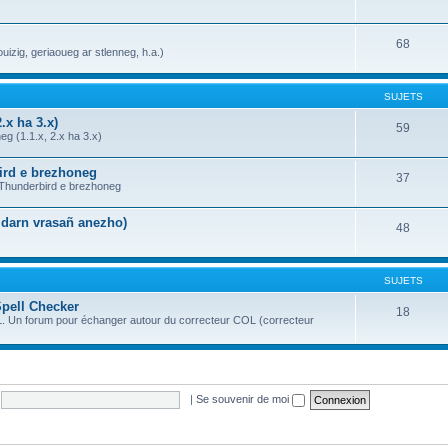
68
uizig, geriaoueg ar stlenneg, h.a.)
SUJETS
.x ha 3.x)
59
g (1.1.x, 2.x ha 3.x)
bird e brezhoneg
37
a Thunderbird e brezhoneg
n darn vrasañ anezho)
48
SUJETS
Spell Checker
18
OL. Un forum pour échanger autour du correcteur COL (correcteur
|
Se souvenir de moi