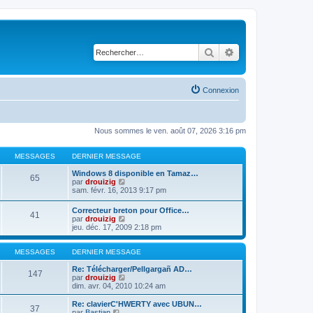
Rechercher
Recherche avancé
Connexion
Nous sommes le ven. août 07, 2026 3:16 pm
MESSAGES
DERNIER MESSAGE
Windows 8 disponible en Tamaz…
65
C
par
drouizig
o
sam. févr. 16, 2013 9:17 pm
n
s
Correcteur breton pour Office…
41
u
C
par
drouizig
l
o
jeu. déc. 17, 2009 2:18 pm
t
n
e
s
r
u
MESSAGES
DERNIER MESSAGE
l
l
e
t
Re: Télécharger/Pellgargañ AD…
147
d
e
C
par
drouizig
e
r
o
dim. avr. 04, 2010 10:24 am
r
l
n
n
e
s
Re: clavierC'HWERTY avec UBUN…
i
37
d
u
C
par
Bastian