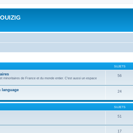
ROUIZIG
SUJETS
aires
56
 et minoritaires de France et du monde entier. C'est aussi un espace
on language
24
SUJETS
51
17