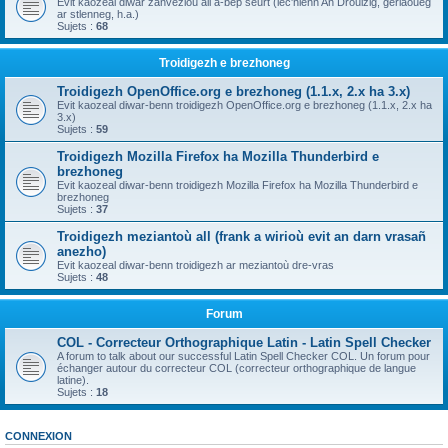
Evit kaozeal diwar zanvezioù all a-bep seurt (lec'hienn An Drouizig, geriaoueg
ar stlenneg, h.a.)
Sujets :
68
Troidigezh e brezhoneg
Troidigezh OpenOffice.org e brezhoneg (1.1.x, 2.x ha 3.x)
Evit kaozeal diwar-benn troidigezh OpenOffice.org e brezhoneg (1.1.x, 2.x ha
3.x)
Sujets :
59
Troidigezh Mozilla Firefox ha Mozilla Thunderbird e
brezhoneg
Evit kaozeal diwar-benn troidigezh Mozilla Firefox ha Mozilla Thunderbird e
brezhoneg
Sujets :
37
Troidigezh meziantoù all (frank a wirioù evit an darn vrasañ
anezho)
Evit kaozeal diwar-benn troidigezh ar meziantoù dre-vras
Sujets :
48
Forum
COL - Correcteur Orthographique Latin - Latin Spell Checker
A forum to talk about our successful Latin Spell Checker COL. Un forum pour
échanger autour du correcteur COL (correcteur orthographique de langue
latine).
Sujets :
18
CONNEXION