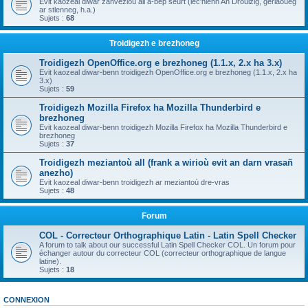
Evit kaozeal diwar zanvezioù all a-bep seurt (lec'hienn An Drouizig, geriaoueg
ar stlenneg, h.a.)
Sujets :
68
Troidigezh e brezhoneg
Troidigezh OpenOffice.org e brezhoneg (1.1.x, 2.x ha 3.x)
Evit kaozeal diwar-benn troidigezh OpenOffice.org e brezhoneg (1.1.x, 2.x ha
3.x)
Sujets :
59
Troidigezh Mozilla Firefox ha Mozilla Thunderbird e
brezhoneg
Evit kaozeal diwar-benn troidigezh Mozilla Firefox ha Mozilla Thunderbird e
brezhoneg
Sujets :
37
Troidigezh meziantoù all (frank a wirioù evit an darn vrasañ
anezho)
Evit kaozeal diwar-benn troidigezh ar meziantoù dre-vras
Sujets :
48
Forum
COL - Correcteur Orthographique Latin - Latin Spell Checker
A forum to talk about our successful Latin Spell Checker COL. Un forum pour
échanger autour du correcteur COL (correcteur orthographique de langue
latine).
Sujets :
18
CONNEXION