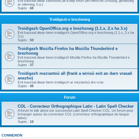
Evit kaozeal diwar zanvezioù all a-bep seurt (lec'hienn An Drouizig, geriaoueg
ar stlenneg, h.a.)
Sujets :
68
Troidigezh e brezhoneg
Troidigezh OpenOffice.org e brezhoneg (1.1.x, 2.x ha 3.x)
Evit kaozeal diwar-benn troidigezh OpenOffice.org e brezhoneg (1.1.x, 2.x ha
3.x)
Sujets :
59
Troidigezh Mozilla Firefox ha Mozilla Thunderbird e
brezhoneg
Evit kaozeal diwar-benn troidigezh Mozilla Firefox ha Mozilla Thunderbird e
brezhoneg
Sujets :
37
Troidigezh meziantoù all (frank a wirioù evit an darn vrasañ
anezho)
Evit kaozeal diwar-benn troidigezh ar meziantoù dre-vras
Sujets :
48
Forum
COL - Correcteur Orthographique Latin - Latin Spell Checker
A forum to talk about our successful Latin Spell Checker COL. Un forum pour
échanger autour du correcteur COL (correcteur orthographique de langue
latine).
Sujets :
18
CONNEXION