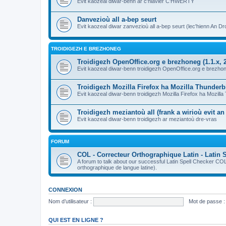
Evit kaozeal diwar-benn ar c'hlavier C'HWERTY
Danvezioù all a-bep seurt
Evit kaozeal diwar zanvezioù all a-bep seurt (lec'hienn An Dro
TROIDIGEZH E BREZHONEG
Troidigezh OpenOffice.org e brezhoneg (1.1.x, 2
Evit kaozeal diwar-benn troidigezh OpenOffice.org e brezhone
Troidigezh Mozilla Firefox ha Mozilla Thunder
Evit kaozeal diwar-benn troidigezh Mozilla Firefox ha Mozill
Troidigezh meziantoù all (frank a wirioù evit a
Evit kaozeal diwar-benn troidigezh ar meziantoù dre-vras
FORUM
COL - Correcteur Orthographique Latin - Latin 
A forum to talk about our successful Latin Spell Checker C
orthographique de langue latine).
CONNEXION
Nom d’utilisateur :
Mot de passe :
QUI EST EN LIGNE ?