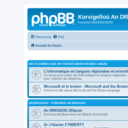
Korvigelloù An D
Foromoù KERZROUIZIG
Raccourcis
FAQ
Accueil du forum
AR STLENNEG HAG AR YEZHOÙ BIHAN ER BED A-BEZH
L'informatique en langues régionales et minorit
Un forum pour parler de l'informatique en langues régionales
pour collecter les dépêches.
Microsoft et le breton - Microsoft and the Bret
A forum to talk about Microsoft and the Breton language
KERZROUIZIG - FOROMOÙ AN DROUIZIG
An DROUIZIG Difazier
Evit kaozeal diwar-benn an difazier brezhonek
Ar c'hlavier C'HWERTY