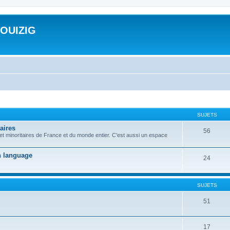
ROUIZIG
SUJETS
aires
56
 et minoritaires de France et du monde entier. C'est aussi un espace
on language
24
SUJETS
51
17