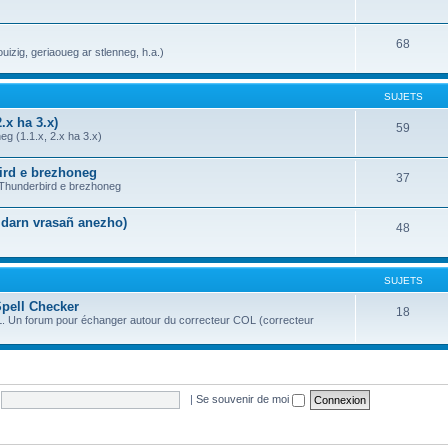
68
uizig, geriaoueg ar stlenneg, h.a.)
SUJETS
.x ha 3.x)
59
g (1.1.x, 2.x ha 3.x)
bird e brezhoneg
37
a Thunderbird e brezhoneg
n darn vrasañ anezho)
48
SUJETS
Spell Checker
18
OL. Un forum pour échanger autour du correcteur COL (correcteur
|
Se souvenir de moi