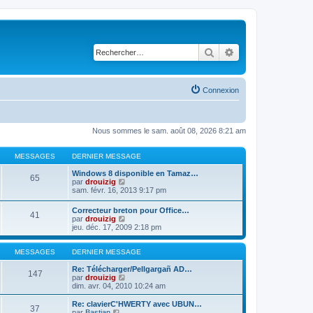
Rechercher
Recherche avancé
Connexion
Nous sommes le sam. août 08, 2026 8:21 am
MESSAGES
DERNIER MESSAGE
Windows 8 disponible en Tamaz…
65
C
par
drouizig
o
sam. févr. 16, 2013 9:17 pm
n
s
Correcteur breton pour Office…
41
u
C
par
drouizig
l
o
jeu. déc. 17, 2009 2:18 pm
t
n
e
s
r
u
MESSAGES
DERNIER MESSAGE
l
l
e
t
Re: Télécharger/Pellgargañ AD…
147
d
e
C
par
drouizig
e
r
o
dim. avr. 04, 2010 10:24 am
r
l
n
n
e
s
Re: clavierC'HWERTY avec UBUN…
i
37
d
u
C
par
Bastian