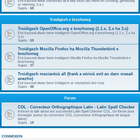
Evit kaozeal diwar zanvezioù all a-bep seurt (lec'hienn An Drouizig, geriaoueg
ar stlenneg, h.a.)
Sujets :
68
Troidigezh e brezhoneg
Troidigezh OpenOffice.org e brezhoneg (1.1.x, 2.x ha 3.x)
Evit kaozeal diwar-benn troidigezh OpenOffice.org e brezhoneg (1.1.x, 2.x ha
3.x)
Sujets :
59
Troidigezh Mozilla Firefox ha Mozilla Thunderbird e
brezhoneg
Evit kaozeal diwar-benn troidigezh Mozilla Firefox ha Mozilla Thunderbird e
brezhoneg
Sujets :
37
Troidigezh meziantoù all (frank a wirioù evit an darn vrasañ
anezho)
Evit kaozeal diwar-benn troidigezh ar meziantoù dre-vras
Sujets :
48
Forum
COL - Correcteur Orthographique Latin - Latin Spell Checker
A forum to talk about our successful Latin Spell Checker COL. Un forum pour
échanger autour du correcteur COL (correcteur orthographique de langue
latine).
Sujets :
18
CONNEXION