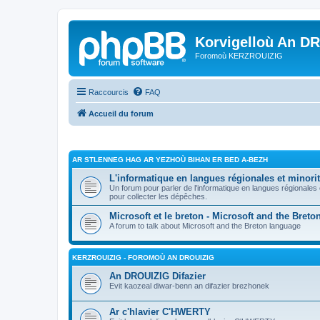
Korvigelloù An D
Foromoù KERZROUIZIG
Raccourcis
FAQ
Accueil du forum
AR STLENNEG HAG AR YEZHOÙ BIHAN ER BED A-BEZH
L'informatique en langues régionales et minorit
Un forum pour parler de l'informatique en langues régionales
pour collecter les dépêches.
Microsoft et le breton - Microsoft and the Bret
A forum to talk about Microsoft and the Breton language
KERZROUIZIG - FOROMOÙ AN DROUIZIG
An DROUIZIG Difazier
Evit kaozeal diwar-benn an difazier brezhonek
Ar c'hlavier C'HWERTY