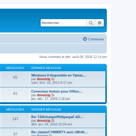
Rechercher
Recherche avancé
Connexion
Nous sommes le dim. août 09, 2026 12:14 pm
MESSAGES
DERNIER MESSAGE
Windows 8 disponible en Tamaz…
65
C
par
drouizig
o
sam. févr. 16, 2013 9:17 pm
n
s
Correcteur breton pour Office…
41
u
C
par
drouizig
l
o
jeu. déc. 17, 2009 2:18 pm
t
n
e
s
r
u
MESSAGES
DERNIER MESSAGE
l
l
e
t
Re: Télécharger/Pellgargañ AD…
147
d
e
C
par
drouizig
e
r
o
dim. avr. 04, 2010 10:24 am
r
l
n
n
e
s
Re: clavierC'HWERTY avec UBUN…
i
37
d
u
C
par
Bastian