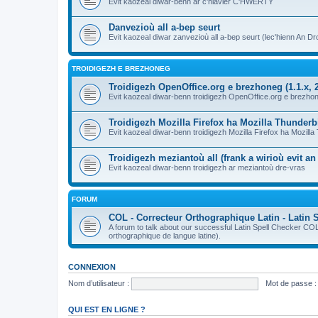
Evit kaozeal diwar-benn ar c'hlavier C'HWERTY
Danvezioù all a-bep seurt
Evit kaozeal diwar zanvezioù all a-bep seurt (lec'hienn An Dro
TROIDIGEZH E BREZHONEG
Troidigezh OpenOffice.org e brezhoneg (1.1.x, 2
Evit kaozeal diwar-benn troidigezh OpenOffice.org e brezhone
Troidigezh Mozilla Firefox ha Mozilla Thunder
Evit kaozeal diwar-benn troidigezh Mozilla Firefox ha Mozill
Troidigezh meziantoù all (frank a wirioù evit a
Evit kaozeal diwar-benn troidigezh ar meziantoù dre-vras
FORUM
COL - Correcteur Orthographique Latin - Latin 
A forum to talk about our successful Latin Spell Checker C
orthographique de langue latine).
CONNEXION
Nom d’utilisateur :
Mot de passe :
QUI EST EN LIGNE ?