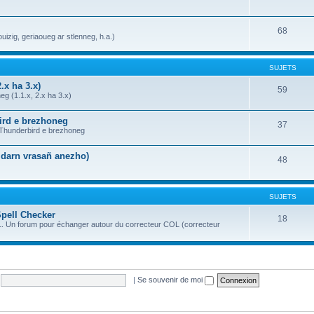
68
uizig, geriaoueg ar stlenneg, h.a.)
SUJETS
.x ha 3.x)
59
g (1.1.x, 2.x ha 3.x)
bird e brezhoneg
37
a Thunderbird e brezhoneg
n darn vrasañ anezho)
48
SUJETS
Spell Checker
18
OL. Un forum pour échanger autour du correcteur COL (correcteur
|
Se souvenir de moi