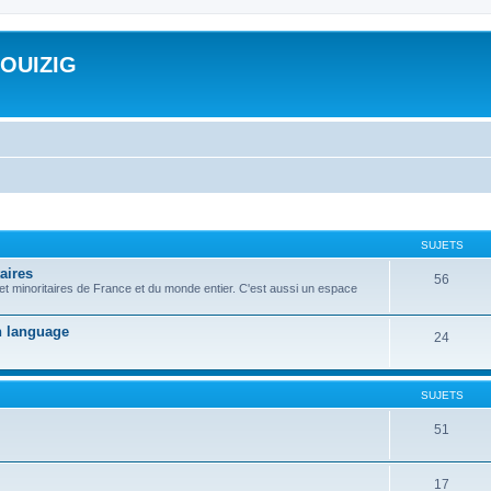
ROUIZIG
SUJETS
aires
56
 et minoritaires de France et du monde entier. C'est aussi un espace
on language
24
SUJETS
51
17