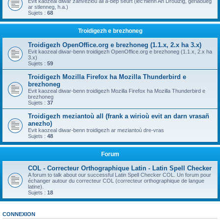
Evit kaozeal diwar zanvezioù all a-bep seurt (lec'hienn An Drouizig, geriaoueg
ar stlenneg, h.a.)
Sujets :
68
Troidigezh e brezhoneg
Troidigezh OpenOffice.org e brezhoneg (1.1.x, 2.x ha 3.x)
Evit kaozeal diwar-benn troidigezh OpenOffice.org e brezhoneg (1.1.x, 2.x ha
3.x)
Sujets :
59
Troidigezh Mozilla Firefox ha Mozilla Thunderbird e
brezhoneg
Evit kaozeal diwar-benn troidigezh Mozilla Firefox ha Mozilla Thunderbird e
brezhoneg
Sujets :
37
Troidigezh meziantoù all (frank a wirioù evit an darn vrasañ
anezho)
Evit kaozeal diwar-benn troidigezh ar meziantoù dre-vras
Sujets :
48
Forum
COL - Correcteur Orthographique Latin - Latin Spell Checker
A forum to talk about our successful Latin Spell Checker COL. Un forum pour
échanger autour du correcteur COL (correcteur orthographique de langue
latine).
Sujets :
18
CONNEXION