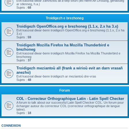
Evit kaozeal diwar zanvezioù all a-bep seurt (lec'hienn An Drouizig, geriaoueg
ar stlenneg, h.a.)
Sujets :
68
Troidigezh e brezhoneg
Troidigezh OpenOffice.org e brezhoneg (1.1.x, 2.x ha 3.x)
Evit kaozeal diwar-benn troidigezh OpenOffice.org e brezhoneg (1.1.x, 2.x ha
3.x)
Sujets :
59
Troidigezh Mozilla Firefox ha Mozilla Thunderbird e
brezhoneg
Evit kaozeal diwar-benn troidigezh Mozilla Firefox ha Mozilla Thunderbird e
brezhoneg
Sujets :
37
Troidigezh meziantoù all (frank a wirioù evit an darn vrasañ
anezho)
Evit kaozeal diwar-benn troidigezh ar meziantoù dre-vras
Sujets :
48
Forum
COL - Correcteur Orthographique Latin - Latin Spell Checker
A forum to talk about our successful Latin Spell Checker COL. Un forum pour
échanger autour du correcteur COL (correcteur orthographique de langue
latine).
Sujets :
18
CONNEXION